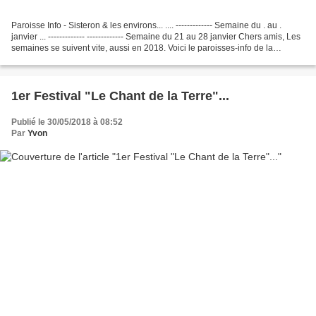
Paroisse Info - Sisteron & les environs... .... ------------- Semaine du . au .
janvier ... ------------- ------------- Semaine du 21 au 28 janvier Chers amis, Les
semaines se suivent vite, aussi en 2018. Voici le paroisses-info de la
semaine qui vient...
1er Festival "Le Chant de la Terre"...
Publié le 30/05/2018 à 08:52
Par
Yvon