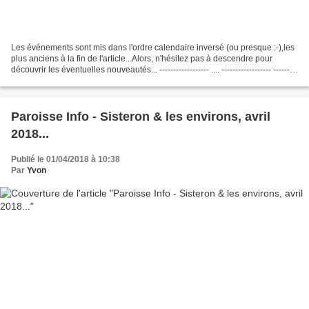
Les événements sont mis dans l'ordre calendaire inversé (ou presque :-),les
plus anciens à la fin de l'article...Alors, n'hésitez pas à descendre pour
découvrir les éventuelles nouveautés... ------------------ .... ------------------ ---------
---------Et,...
Paroisse Info - Sisteron & les environs, avril
2018...
Publié le 01/04/2018 à 10:38
Par
Yvon