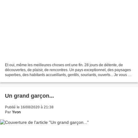
Et oui, même les meilleures choses ont une fin. 28 jours de détente, de
découvertes, de plaisir, de rencontres. Un pays exceptionnel, des paysages
superbes, des habitants accueillants, gentils, souriants, ouverts... Je vous en
ai parlé au jour le jour,...
Un grand garçon...
Publié le 16/08/2020 à 21:38
Par
Yvon