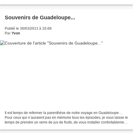
attendus... Comme nous étions un...
Souvenirs de Guadeloupe...
Publié le 30/03/2013 à 10:06
Par
Yvon
Il est temps de refermer la parenthèse de notre voyage en Guadeloupe…
Pour ceux qui n’auraient pas en mémoire tous les épisodes, je vous laisse le
temps de prendre un verre de jus de fruits, de vous installer confortablement,
et d’aller revisiter les...