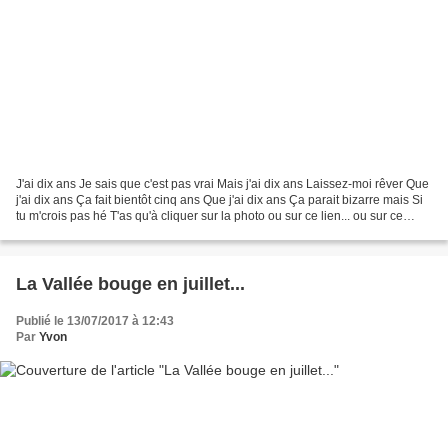
J'ai dix ans Je sais que c'est pas vrai Mais j'ai dix ans Laissez-moi rêver Que
j'ai dix ans Ça fait bientôt cinq ans Que j'ai dix ans Ça parait bizarre mais Si
tu m'crois pas hé T'as qu'à cliquer sur la photo ou sur ce lien... ou sur ce
lien... et le...
La Vallée bouge en juillet...
Publié le 13/07/2017 à 12:43
Par
Yvon