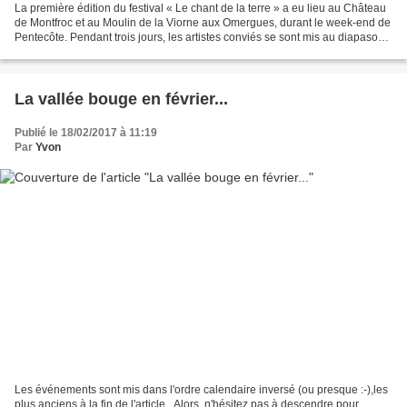
La première édition du festival « Le chant de la terre » a eu lieu au Château
de Montfroc et au Moulin de la Viorne aux Omergues, durant le week-end de
Pentecôte. Pendant trois jours, les artistes conviés se sont mis au diapason
avec le chant de la terre...
La vallée bouge en février...
Publié le 18/02/2017 à 11:19
Par
Yvon
Les événements sont mis dans l'ordre calendaire inversé (ou presque :-),les
plus anciens à la fin de l'article...Alors, n'hésitez pas à descendre pour