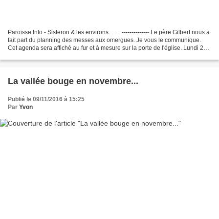
Paroisse Info - Sisteron & les environs... .... -------------- Le père Gilbert nous a
fait part du planning des messes aux omergues. Je vous le communique.
Cet agenda sera affiché au fur et à mesure sur la porte de l'église. Lundi 23
avril : 18h30 messe...
La vallée bouge en novembre...
Publié le 09/11/2016 à 15:25
Par
Yvon