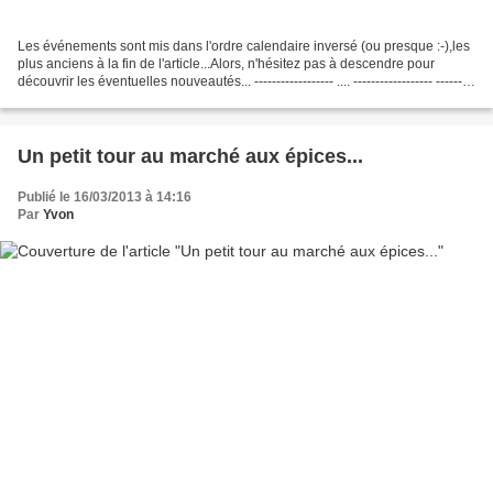
Les événements sont mis dans l'ordre calendaire inversé (ou presque :-),les
plus anciens à la fin de l'article...Alors, n'hésitez pas à descendre pour
découvrir les éventuelles nouveautés... ------------------ .... ------------------ ---------
---------...
Un petit tour au marché aux épices...
Publié le 16/03/2013 à 14:16
Par
Yvon