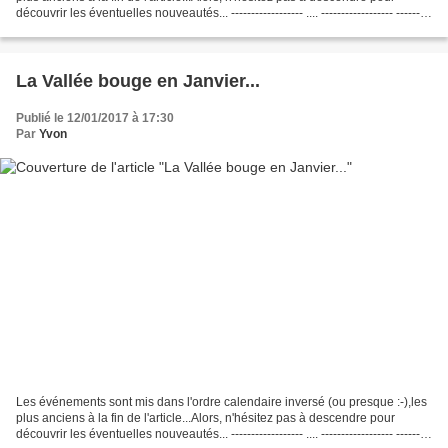
découvrir les éventuelles nouveautés... ------------------ .... ------------------ ---------
---------...
La Vallée bouge en Janvier...
Publié le 12/01/2017 à 17:30
Par
Yvon
Les événements sont mis dans l'ordre calendaire inversé (ou presque :-),les
plus anciens à la fin de l'article...Alors, n'hésitez pas à descendre pour
découvrir les éventuelles nouveautés... ------------------ .... ------------------ ---------