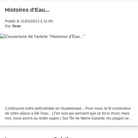
Histoires d'Eau...
Publié le 11/03/2013 à 11:00
Par
Yvon
Continuons notre petit périple en Guadeloupe... Pour nous, le fil conducteur
de notre séjour a été l'eau... (J’en vois qui pensent que ce fut le rhum, mais
non, nous avons su rester sages ) Sur l'île de Marie-Galante, les plages se
suivent mais ne se...