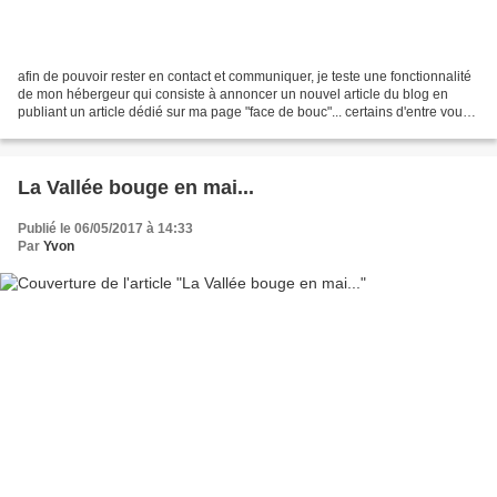
afin de pouvoir rester en contact et communiquer, je teste une fonctionnalité
de mon hébergeur qui consiste à annoncer un nouvel article du blog en
publiant un article dédié sur ma page "face de bouc"... certains d'entre vous
ont du recevoir un avis comme...
La Vallée bouge en mai...
Publié le 06/05/2017 à 14:33
Par
Yvon