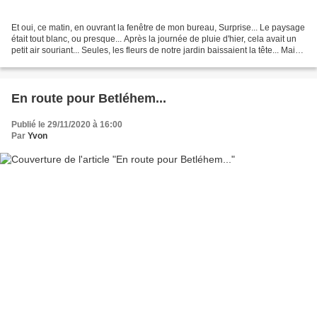
Et oui, ce matin, en ouvrant la fenêtre de mon bureau, Surprise... Le paysage
était tout blanc, ou presque... Après la journée de pluie d'hier, cela avait un
petit air souriant... Seules, les fleurs de notre jardin baissaient la tête... Mais,
pas de soucis,...
En route pour Betléhem...
Publié le 29/11/2020 à 16:00
Par
Yvon