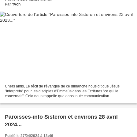
Par
Yvon
Chers amis, Le récit de l'évangile de ce dimanche nous dit que Jésus
"interpréta" pour les disciples d'Emmaüs dans les Écritures "ce qui le
concernait". Cela nous rappelle que dans toute communication
l'interprétation de ce qu'on entend ou lit, est un...
Paroisses-info Sisteron et environs 28 avril
2024...
Publié le 27/04/2024 à 13:46