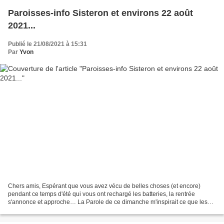
Paroisses-info Sisteron et environs 22 août
2021...
Publié le 21/08/2021 à 15:31
Par
Yvon
Chers amis, Espérant que vous avez vécu de belles choses (et encore)
pendant ce temps d'été qui vous ont rechargé les batteries, la rentrée
s'annonce et approche… La Parole de ce dimanche m'inspirait ce que les
'vacances' sont sensés être : prendre du...