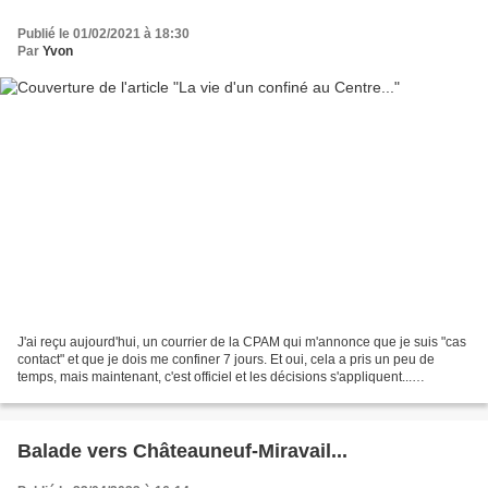
Publié le 01/02/2021 à 18:30
Par
Yvon
J'ai reçu aujourd'hui, un courrier de la CPAM qui m'annonce que je suis "cas
contact" et que je dois me confiner 7 jours. Et oui, cela a pris un peu de
temps, mais maintenant, c'est officiel et les décisions s'appliquent...
Heureusement, habitué à ce...
Balade vers Châteauneuf-Miravail...