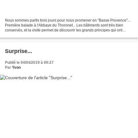
Nous sommes partis trois jours pour nous promener en "Basse Provence"...
Première balade à l'Abbaye du Thoronet... Les bâtiments sont très bien
conservés, et la visite permet de découvrir les grands principes qui ont
guidés la construction et la vie dans...
Surprise...
Publié le 04/04/2019 à 09:27
Par
Yvon