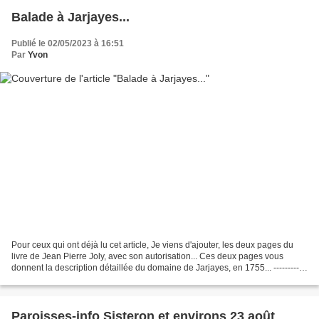
Balade à Jarjayes...
Publié le 02/05/2023 à 16:51
Par
Yvon
Pour ceux qui ont déjà lu cet article, Je viens d'ajouter, les deux pages du
livre de Jean Pierre Joly, avec son autorisation... Ces deux pages vous
donnent la description détaillée du domaine de Jarjayes, en 1755... ------------
-- Notre promenade à Châteauneuf-Miravail...
Paroisses-info Sisteron et environs 23 août