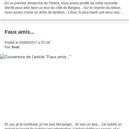
En ce premier dimanche de l'Avent, nous avons profité de notre nouvelle
liberté pour aller faire un tour du côté de Bergies... Sur le chemin du retour,
nous avons croisé un drôle de tandem... L'âne, le plus hardi, est venu nous
saluer... "Hello, Vous...
Faux amis...
Publié le 08/09/2017 à 07:28
Par
Yvon
Et, oui, je le confesse, je me suis fait piéger... Je suis un âne... J'ai oublié un
instant qu'avant de publier une information, il fallait vérifier sa source, et si