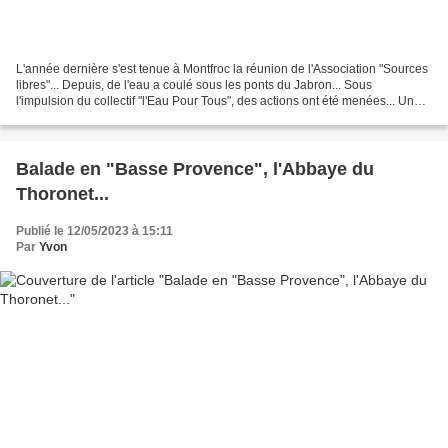
L'année dernière s'est tenue à Montfroc la réunion de l'Association "Sources
libres"... Depuis, de l'eau a coulé sous les ponts du Jabron... Sous
l'impulsion du collectif "l'Eau Pour Tous", des actions ont été menées... Une
réunion d'information sur la...
Balade en "Basse Provence", l'Abbaye du
Thoronet...
Publié le 12/05/2023 à 15:11
Par
Yvon