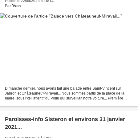
Publié le 22/04/2023 à 16:14
Par
Yvon
Dimanche dernier, nous avons fait une balade entre Saint-Vincent sur
Jabron et Châteauneuf-Miravail... Nous sommes partis de la place de la
maire, sous l’œil attentif du Poilu qui surveillait notre voiture... Première
découverte, il y a un nouveau circuit...
Paroisses-info Sisteron et environs 31 janvier
2021...