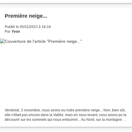
l'entre les 2 guerres disait déjà : "adaptons-nous...
Première neige...
Publié le 05/11/2023 à 16:16
Par
Yvon
Vendredi, 3 novembre, nous avons eu notre première neige... Non, bien sûr,
elle n'était pas encore dans la Vallée, mais en nous levant, nous avons pu la
découvrir sur les sommets qui nous entourent... Au Nord, sur la montagne de
Palle, à l'Est, sur la...