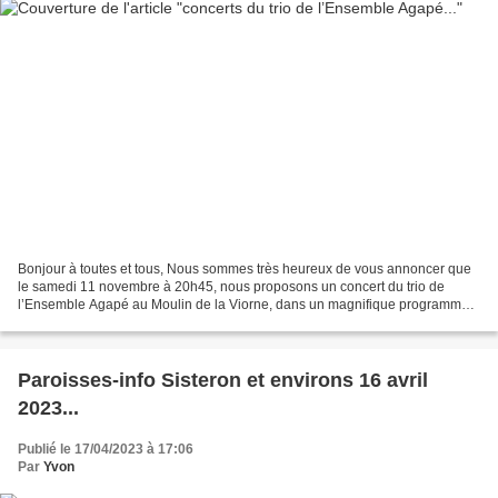
Bonjour à toutes et tous, Nous sommes très heureux de vous annoncer que
le samedi 11 novembre à 20h45, nous proposons un concert du trio de
l’Ensemble Agapé au Moulin de la Viorne, dans un magnifique programme
Mozart-Boccherini! Le trio sera en tournée...
Paroisses-info Sisteron et environs 16 avril
2023...
Publié le 17/04/2023 à 17:06
Par
Yvon