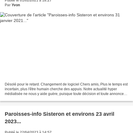
Publié le 01/02/2021 à 18:27
Par
Yvon
Désolé pour le retard. Changement de logiciel Chers amis, Plus le temps est
incertain, plus l'être humain cherche des appuis. Notre actualité hyper
médiatisée ne nous y aide guère, puisque toute décision et toute annonce
est immédiatement critiquée et...
Paroisses-info Sisteron et environs 23 avril
2023...
Publié le 22/04/2023 à 14:57