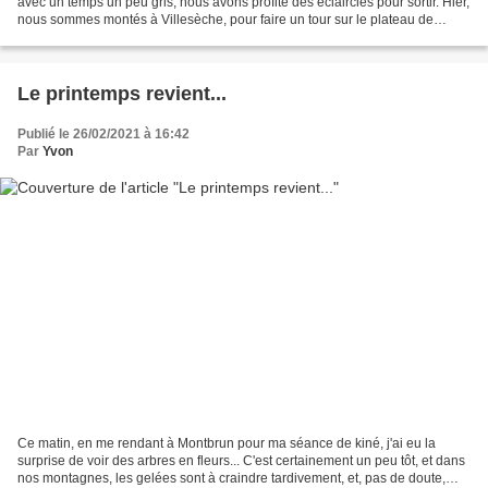
avec un temps un peu gris, nous avons profité des éclaircies pour sortir. Hier,
nous sommes montés à Villesèche, pour faire un tour sur le plateau de
Redortiers... L'ONF a lancé...
Le printemps revient...
Publié le 26/02/2021 à 16:42
Par
Yvon
Ce matin, en me rendant à Montbrun pour ma séance de kiné, j'ai eu la
surprise de voir des arbres en fleurs... C'est certainement un peu tôt, et dans
nos montagnes, les gelées sont à craindre tardivement, et, pas de doute,