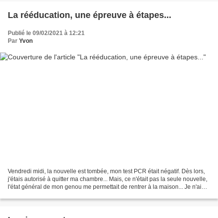
La rééducation, une épreuve à étapes...
Publié le 09/02/2021 à 12:21
Par
Yvon
Vendredi midi, la nouvelle est tombée, mon test PCR était négatif. Dès lors,
j'étais autorisé à quitter ma chambre... Mais, ce n'était pas la seule nouvelle,
l'état général de mon genou me permettait de rentrer à la maison... Je n'ai
pas hésité longtemps...