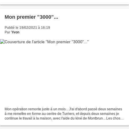
avec le ciel bleu, cela nous...
Mon premier "3000"...
Publié le 19/02/2021 à 16:19
Par
Yvon
Mon opération remonte juste à un mois... J'ai d'abord passé deux semaines
à me remettre en forme au centre de Turriers, et depuis deux semaines je
continue le travail à la maison, avec l'aide du kiné de Montbrun... Les choses
avancent, mais doucement......