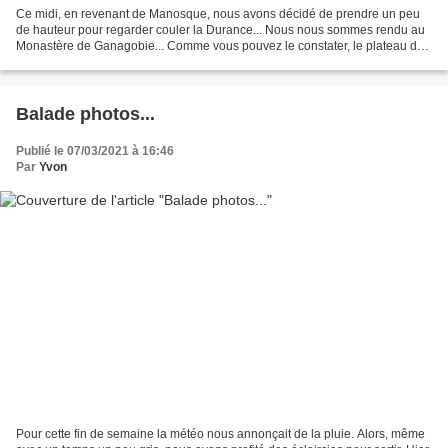
Ce midi, en revenant de Manosque, nous avons décidé de prendre un peu
de hauteur pour regarder couler la Durance... Nous nous sommes rendu au
Monastère de Ganagobie... Comme vous pouvez le constater, le plateau de
Ganagobie est traversé par le GR 653D...
Balade photos...
Publié le 07/03/2021 à 16:46
Par
Yvon
Pour cette fin de semaine la météo nous annonçait de la pluie. Alors, même