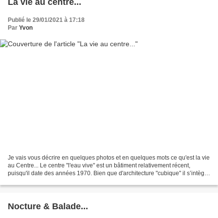
La vie au centre...
Publié le 29/01/2021 à 17:18
Par
Yvon
Je vais vous décrire en quelques photos et en quelques mots ce qu'est la vie
au Centre... Le centre "l'eau vive" est un bâtiment relativement récent,
puisqu'il date des années 1970. Bien que d'architecture "cubique" il s’intègre
dans le paysage, en face...
Nocture & Balade...