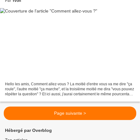
Par
Yvon
Hello les amis, Comment allez-vous ? La moitié d'entre vous va me dire "ça
roule", l'autre moitié "ça marche", et la troisième moitié me dira "vous pouvez
répéter la question" ? Et ici aussi, j'aurai certainement le même pourcentage
de réponses, ça roule...
Page suivante >
Hébergé par Overblog