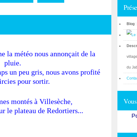
Prése
Blog
Descr
ne la météo nous annonçait de la
villag
pluie.
du Ja
s un peu gris, nous avons profité
Conta
ircies pour sortir.
Vous 
mes montés à Villesèche,
ur le plateau de Redortiers...
Po