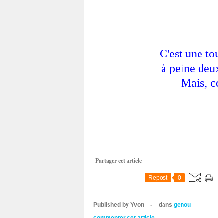
C'est une to
à peine deu
Mais, ce
Partager cet article
Repost
0
Published by Yvon
-
dans
genou
commenter cet article
…