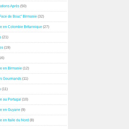
ations Après
(50)
"Face de Bouc" Birmanie
(32)
e en Colombie Britannique
(27)
s
(21)
es
(19)
16)
e en Birmanie
(12)
ers Gourmands
(11)
u
(11)
e au Portugal
(10)
e en Guyane
(9)
 en Italie du Nord
(8)