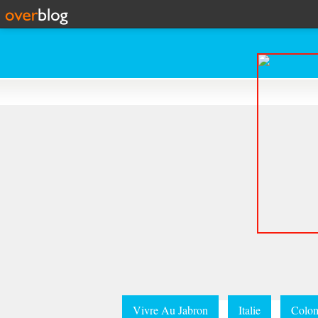
Vivre Au Jabron
Italie
Colom