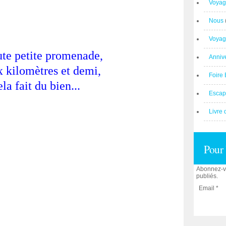
Voyag
Nous
Voyag
ute petite promenade,
Anniv
x kilomètres et demi,
Foire 
la fait du bien...
Escap
Livre 
Pour 
Abonnez-vo
publiés.
Email