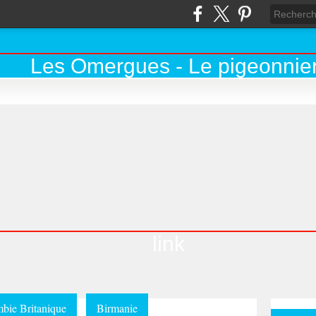
link
bie Britanique
Birmanie