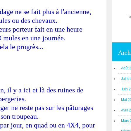
rdage ne se fait plus à l'ancienne,
v
ules ou des chevaux.
eurs porteur fait en une heure
10 mules en une journée.
ela le progrès...
Arch
Août 
Juille
, il y a ici et là des ruines de
Juin 
bergeries.
Mai 2
ger ne reste pas sur les pâturages
Avril 
 son troupeau.
Mars 
 par jour, en quad ou en 4X4, pour