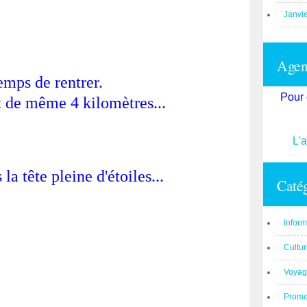
Janvi
Agend
temps de rentrer.
Pour 
t de même 4 kilomètres...
L'
la tête pleine d'étoiles...
Catég
Inform
Cultu
Voyag
Prom