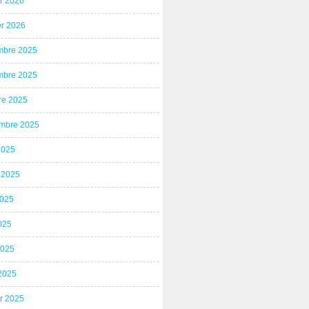
er 2026
er 2026
bre 2025
bre 2025
re 2025
mbre 2025
2025
t 2025
2025
025
2025
2025
er 2025