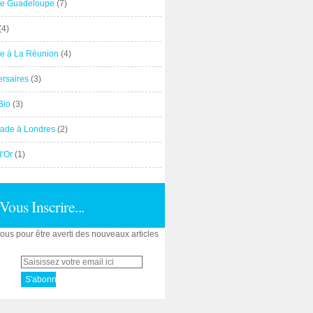
e Guadeloupe
(7)
(4)
e à La Réunion
(4)
ersaires
(3)
Bio
(3)
ade à Londres
(2)
d'Or
(1)
Vous Inscrire...
us pour être averti des nouveaux articles