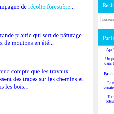
Rech
ampagne de
récolte forestière
...
rande prairie qui sert de pâturage
Par l
x de moutons en été...
Aprè
Un pe
dans l
rend compte que les travaux
Pas de
ssent des traces sur les chemins et
Ce m
s les bois...
venaie
Terr
odeur