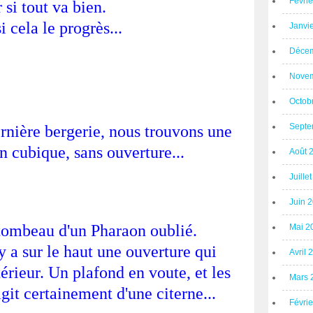
Févri
r si tout va bien.
i cela le progrès...
Janvi
Décem
Novem
Octob
Septe
ernière bergerie, nous trouvons une
n cubique, sans ouverture...
Août 
Juille
Juin 
 tombeau d'un Pharaon oublié.
Mai 2
y a sur le haut une ouverture qui
Avril 
térieur. Un plafond en voute, et les
Mars 
agit certainement d'une citerne...
Févri