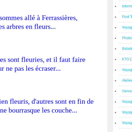
Inform
sommes allé à Ferrassières,
Post 
es arbres en fleurs...
Voyag
Photo
Balad
s sont fleuries, et il faut faire
KTO
(
r ne pas les écraser...
Voyag
Ateli
Geno
ien fleuris, d'autres sont en fin de
Voyag
une bourrasque les couche...
Voyag
Voyage