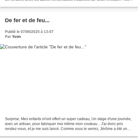
est en place, L'équipe...
De fer et de feu...
Publié le 07/06/2025 à 13:07
Par
Yvon
Surprise, Mes enfants m'ont offert un super cadeau, Un stage d'une journée,
avec un artisan, pour fabriquer moi même mon couteau... J'ai donc pris
rendez-vous, et je me suis lancé. Comme vous le verrez, Jérôme a été un
hôte et un professeur parfait. Il...