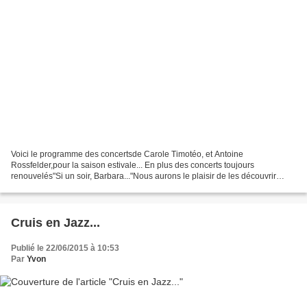
Voici le programme des concertsde Carole Timotéo, et Antoine
Rossfelder,pour la saison estivale... En plus des concerts toujours
renouvelés"Si un soir, Barbara..."Nous aurons le plaisir de les découvrir
dans un nouveau répertoire pour leurs concerts"Quartier...
Cruis en Jazz...
Publié le 22/06/2015 à 10:53
Par
Yvon