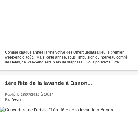
Comme chaque année,la fête votive des Omerguesaura lieu le premier
week-end d'août... Mais, cette année, sous l'impulsion du nouveau comité
des fêtes, ce week-end sera plein de surprises... Vous pouvez suivre
l'actualité du comité des fêtes sur sa page...
1ère fête de la lavande à Banon...
Publié le 18/07/2017 à 16:14
Par
Yvon