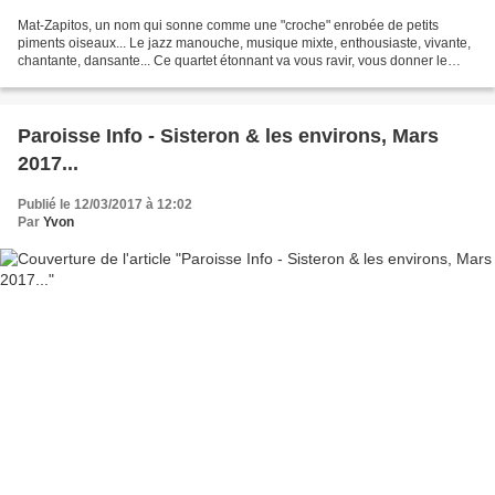
Mat-Zapitos, un nom qui sonne comme une "croche" enrobée de petits
piments oiseaux... Le jazz manouche, musique mixte, enthousiaste, vivante,
chantante, dansante... Ce quartet étonnant va vous ravir, vous donner le
sourire de l'enfance et l’œil pétillant...
Paroisse Info - Sisteron & les environs, Mars
2017...
Publié le 12/03/2017 à 12:02
Par
Yvon