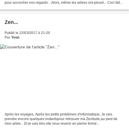
pour accrocher nos regards... Alors, même les arbres ont pleuré... Ceci fait
partie de mon moment...
Zen...
Publié le 22/03/2017 à 21:20
Par
Yvon
Après les voyages, Après les petits problèmes d'informatique, Je vais
prendre encore quelques instantspour retrouver ma Zenitude,au pied de
mon arbre... Et je vais très vite vous revenir en pleine forme...