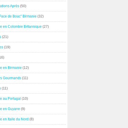
ations Après
(50)
"Face de Bouc" Birmanie
(32)
e en Colombie Britannique
(27)
s
(21)
es
(19)
16)
e en Birmanie
(12)
ers Gourmands
(11)
u
(11)
e au Portugal
(10)
e en Guyane
(9)
 en Italie du Nord
(8)