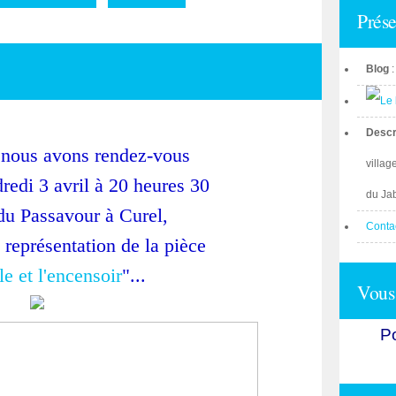
Prése
Blog
Descr
 nous avons rendez-vous
villag
redi 3 avril à 20 heures 30
du Ja
 du Passavour à Curel,
Conta
a représentation de la pièce
e et l'encensoir
"...
Vous 
Po