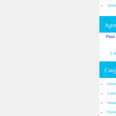
Janvi
Agend
Pour 
L'
Catég
Inform
Cultu
Voyag
Prom