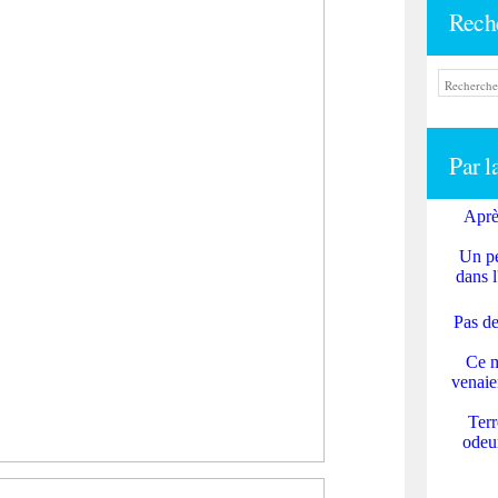
Rech
Par l
Aprè
Un pe
dans l
Pas de
Ce m
venaie
Terr
odeur