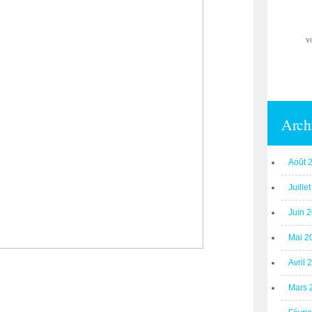
v
Arch
Août 
Juille
Juin 
Mai 2
Avril 
Mars 