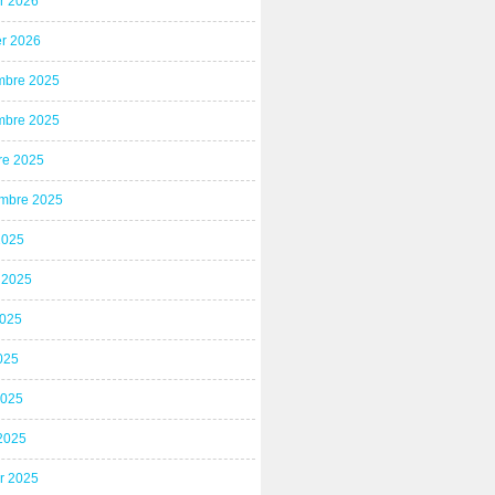
er 2026
er 2026
bre 2025
bre 2025
re 2025
mbre 2025
2025
t 2025
2025
025
2025
2025
er 2025