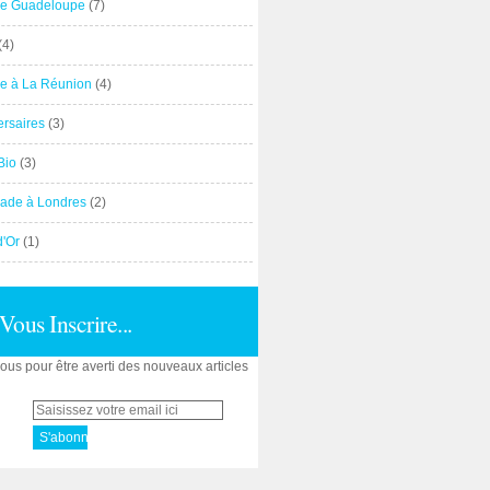
e Guadeloupe
(7)
(4)
e à La Réunion
(4)
ersaires
(3)
Bio
(3)
ade à Londres
(2)
d'Or
(1)
Vous Inscrire...
us pour être averti des nouveaux articles