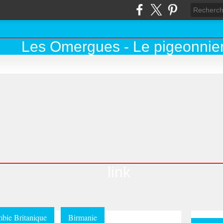
link
bie Britanique
Birmanie