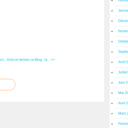
Févri
Janvi
Décem
Novem
Octob
Septe
i...
Doit-on fermer ce Blog : la... >>
Août 
Juille
Juin 
Mai 2
Avril 
Mars 
Févri