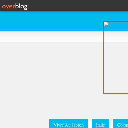
Vivre Au Jabron
Italie
Colom