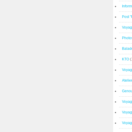
Inform
Post 
Voyag
Photo
Balad
KTO
(
Voyag
Ateli
Geno
Voyag
Voyag
Voyage