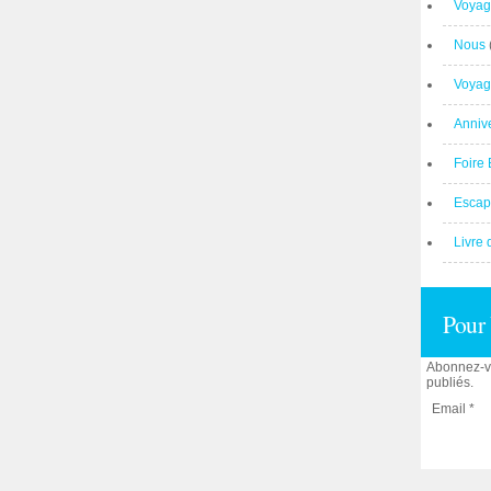
Voyag
Nous
Voyag
Anniv
Foire 
Escap
Livre 
Pour 
Abonnez-vo
publiés.
Email