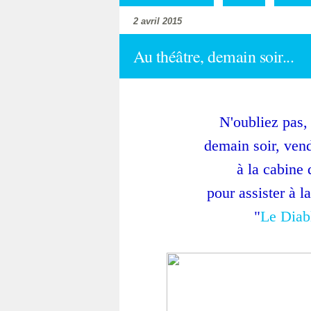
2 avril 2015
Au théâtre, demain soir...
N'oubliez pas,
demain soir, vend
à la cabine
pour assister à l
"
Le Diabl