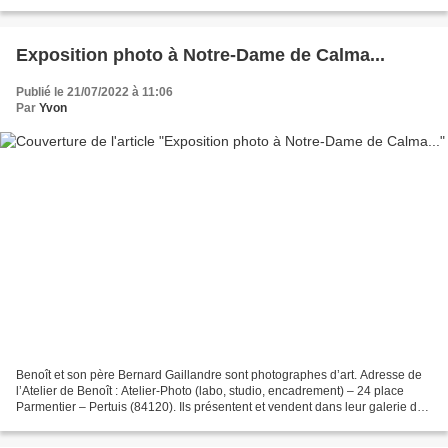
Vallée... Et, n'oubliez...
Exposition photo à Notre-Dame de Calma...
Publié le 21/07/2022 à 11:06
Par
Yvon
Benoît et son père Bernard Gaillandre sont photographes d’art. Adresse de
l’Atelier de Benoît : Atelier-Photo (labo, studio, encadrement) – 24 place
Parmentier – Pertuis (84120). Ils présentent et vendent dans leur galerie des
photos d’art mais Benoît...