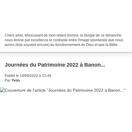
Chers amis, M'excusant de mon retard d'envoi, la liturgie de ce dimanche
nous donne par excellence le contraste entre l'image spontanée que nous
avons (trop souvent encore) du fonctionnement de Dieu et que la Bible
semble évoquer (cf. 1ère lecture), et...
Journées du Patrimoine 2022 à Banon...
Publié le 14/09/2022 à 13:45
Par
Yvon