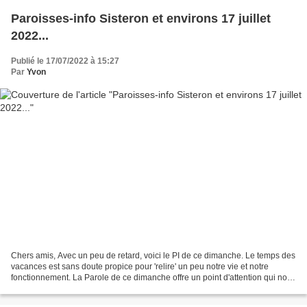
Paroisses-info Sisteron et environs 17 juillet
2022...
Publié le 17/07/2022 à 15:27
Par
Yvon
Chers amis, Avec un peu de retard, voici le PI de ce dimanche. Le temps des
vacances est sans doute propice pour 'relire' un peu notre vie et notre
fonctionnement. La Parole de ce dimanche offre un point d'attention qui nous
concerne tous. Jésus ne met...