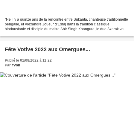
“Né il y a quinze ans de la rencontre entre Sukanta, chanteuse traditionnelle
bengalie, et Alexandre, joueur d’Esraj dans la tradition classique
hindoustanie et disciple du maitre Abir Singh Khangura, le duo Azarak vous
invite a une errance dans un monde...
Fête Votive 2022 aux Omergues...
Publié le 01/08/2022 à 11:22
Par
Yvon