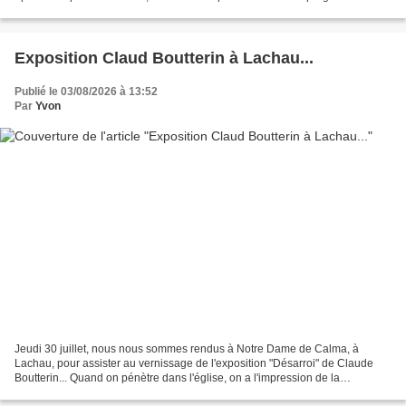
Activités pour les enfants, démonstrations...
Exposition Claud Boutterin à Lachau...
Publié le 03/08/2026 à 13:52
Par
Yvon
Jeudi 30 juillet, nous nous sommes rendus à Notre Dame de Calma, à
Lachau, pour assister au vernissage de l'exposition "Désarroi" de Claude
Boutterin... Quand on pénètre dans l'église, on a l'impression de la
redécouvrir. On la connait bien, car on participe...