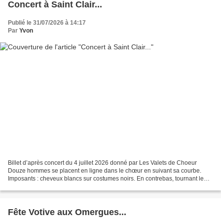
Concert à Saint Clair...
Publié le 31/07/2026 à 14:17
Par
Yvon
Billet d’après concert du 4 juillet 2026 donné par Les Valets de Choeur
Douze hommes se placent en ligne dans le chœur en suivant sa courbe.
Imposants : cheveux blancs sur costumes noirs. En contrebas, tournant le
dos au public, une femme. C’est elle...
Fête Votive aux Omergues...