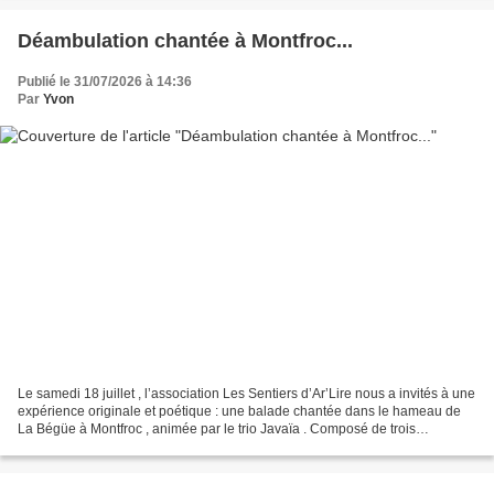
Déambulation chantée à Montfroc...
Publié le 31/07/2026 à 14:36
Par
Yvon
Le samedi 18 juillet , l’association Les Sentiers d’Ar’Lire nous a invités à une
expérience originale et poétique : une balade chantée dans le hameau de
La Bégüe à Montfroc , animée par le trio Javaïa . Composé de trois
chanteuses, le trio fait revivre...