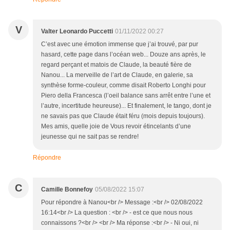
V
Valter Leonardo Puccetti
01/11/2022 00:27
C’est avec une émotion immense que j’ai trouvé, par pur
hasard, cette page dans l’océan web... Douze ans après, le
regard perçant et matois de Claude, la beauté fière de
Nanou... La merveille de l’art de Claude, en galerie, sa
synthèse forme-couleur, comme disait Roberto Longhi pour
Piero della Francesca (l’oeil balance sans arrêt entre l’une et
l’autre, incertitude heureuse)... Et finalement, le tango, dont je
ne savais pas que Claude était féru (mois depuis toujours).
Mes amis, quelle joie de Vous revoir étincelants d’une
jeunesse qui ne sait pas se rendre!
Répondre
C
Camille Bonnefoy
05/08/2022 15:07
Pour répondre à Nanou<br /> Message :<br /> 02/08/2022
16:14<br /> La question : <br /> - est ce que nous nous
connaissons ?<br /> <br /> Ma réponse :<br /> - Ni oui, ni