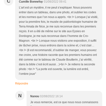
C
Camille Bonnefoy
01/08/2022 09:41
L’art est un mystère, il ne peut s’expliquer. Nous pouvons
entrer dans un tableau, dans une photo, et oublier les codes
et les normes que l’on nous a appris. <br /> Lorsque j’ai visité,
pour la première fois, le musée de paléontologie humaine de
Terra Amata de Nice, je me suis reconnue dans les premiers
niçois. Il en a été de même sur le site aux Eysies en
Dordogne, je me suis reconnue dans l’homme de Cro-
Magnon. <br /> Lorsque nous visitons une exposition, il suffit
de lâcher prise, nous entrons dans la scène et, c’est clair…
<br /> (Il est recommandé, d’oublier de manger, vous pouvez
me croire, une histoire raconte que les premiers humains ont
été comme sur le tableau de Claude Boutterin, j’ai vérifié,
dans la bible c’est écrit aussi…)<br /> Je retiens la seconde
photo :<br /> "La porte est ouverte, la lumière est entré,
l’ombre joue"
Répondre
N
Nanou
02/08/2022 16:14
Je vous remercie, est ce que nous nous connaissons