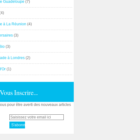
e Guadeloupe
(7)
(4)
e à La Réunion
(4)
ersaires
(3)
Bio
(3)
ade à Londres
(2)
d'Or
(1)
Vous Inscrire...
us pour être averti des nouveaux articles