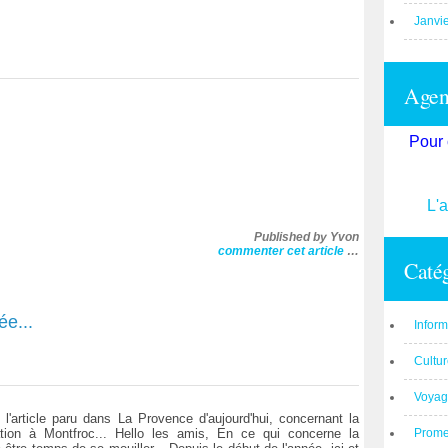
Janvi
Agend
Pour 
L'
Published by Yvon
commenter cet article
…
Catég
ée...
Inform
Cultu
Voyag
i l'article paru dans La Provence d'aujourd'hui, concernant la
ation à Montfroc... Hello les amis, En ce qui concerne la
Prom