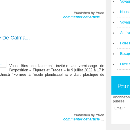
Voyag
Nous
Published by Yvon
commenter cet article
…
Voyag
Anniv
e De Calma...
Foire 
Escap
Livre 
Vous êtes cordialement invité.e au vernissage de
l’exposition « Figures et Traces » le 9 juillet 2022 à 17 h
sti "Formée à l'école pluridisciplinaire d'art plastique de
Pour 
Abonnez-vo
publiés.
Email
Published by Yvon
commenter cet article
…