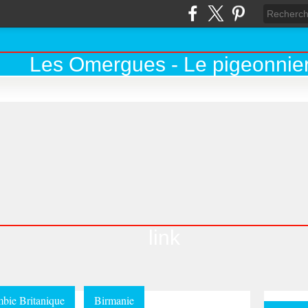
link
bie Britanique
Birmanie