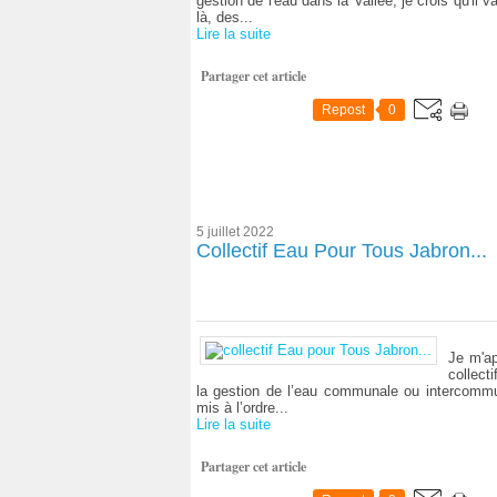
gestion de l'eau dans la Vallée, je crois qu'il v
là, des...
Lire la suite
Partager cet article
Repost
0
5 juillet 2022
Collectif Eau Pour Tous Jabron...
Je m'ap
collect
la gestion de l’eau communale ou intercom
mis à l’ordre...
Lire la suite
Partager cet article