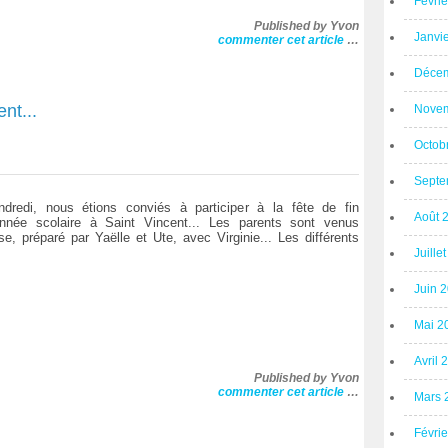
Févri
Published by Yvon
Janvi
commenter cet article
…
Décem
nt...
Novem
Octob
Septe
ndredi, nous étions conviés à participer à la fête de fin
Août 
année scolaire à Saint Vincent... Les parents sont venus
, préparé par Yaëlle et Ute, avec Virginie... Les différents
Juille
Juin 
Mai 2
Avril 
Published by Yvon
commenter cet article
…
Mars 
Févri