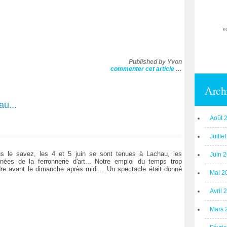
v
Published by Yvon
commenter cet article
…
Arch
au...
Août 
Juille
s le savez, les 4 et 5 juin se sont tenues à Lachau, les
Juin 
rnées de la ferronnerie d'art... Notre emploi du temps trop
e avant le dimanche après midi... Un spectacle était donné
Mai 2
Avril 
Mars 