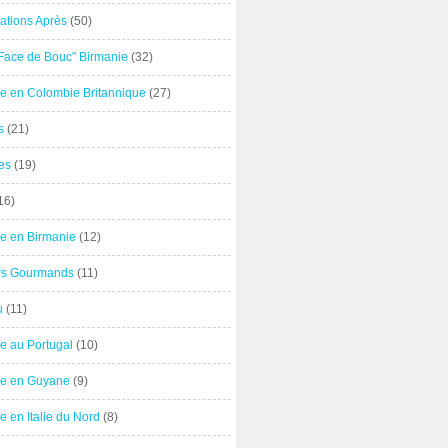
ations Après
(50)
"Face de Bouc" Birmanie
(32)
e en Colombie Britannique
(27)
s
(21)
es
(19)
16)
e en Birmanie
(12)
ers Gourmands
(11)
u
(11)
e au Portugal
(10)
e en Guyane
(9)
 en Italie du Nord
(8)