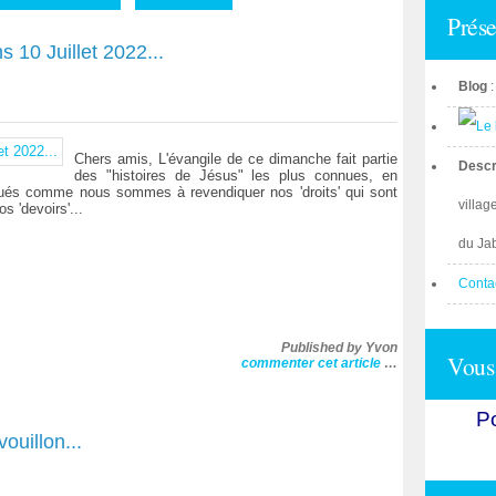
Prése
s 10 Juillet 2022...
Blog
Chers amis, L'évangile de ce dimanche fait partie
Descr
des "histoires de Jésus" les plus connues, en
ués comme nous sommes à revendiquer nos 'droits' qui sont
villag
s 'devoirs'...
du Ja
Conta
Published by Yvon
Vous 
commenter cet article
…
Po
ouillon...