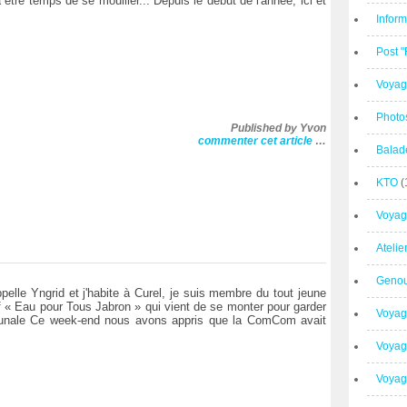
a être temps de se mouiller... Depuis le début de l'année, ici et
Inform
Post 
Voyag
Photo
Published by Yvon
commenter cet article
…
Balad
KTO
(
Voyag
Ateli
Geno
pelle Yngrid et j'habite à Curel, je suis membre du tout jeune
if « Eau pour Tous Jabron » qui vient de se monter pour garder
Voyag
munale Ce week-end nous avons appris que la ComCom avait
Voyag
Voyage