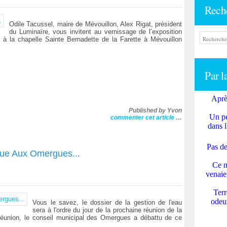
Rech
Odile Tacussel, maire de Mévouillon, Alex Rigat, président
du Luminaïre, vous invitent au vernissage de l’exposition
h à la chapelle Sainte Bernadette de la Farette à Mévouillon
Par l
Aprè
Published by Yvon
Un pe
commenter cet article
…
dans l
Pas de
que Aux Omergues...
Ce m
venaie
Terr
odeur
Vous le savez, le dossier de la gestion de l'eau
sera à l'ordre du jour de la prochaine réunion de la
 réunion, le conseil municipal des Omergues a débattu de ce