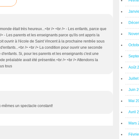
Févri
Janvi
Décem
le monde était très heureux...<br /> <br /> - Les enfants, parce que
Novem
 /> - Les parents et les enseignants parce qu'ils ont appris la
 ouvrir à l'école de Saint Vincent à la prochaine rentrée sous
Octob
d'enfants...<br /> <br /> La condition pour ouvrir une seconde
d'enfants. Si, pour les parents et les enseignants c'est une
Septe
e préalable avait été présentée.<br /> <br /> Attendons la
ous tous
Août 
Juille
Juin 
Mai 2
ux-mêmes un spectacle constant!
Avril 
Mars 
Févri