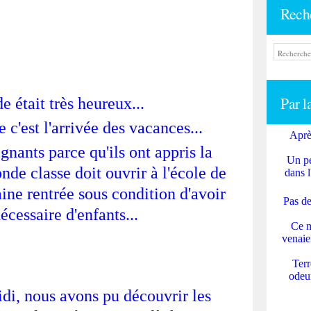
Rech
Par l
 était très heureux...
 c'est l'arrivée des vacances...
Aprè
gnants parce qu'ils ont appris la
Un pe
de classe doit ouvrir à l'école de
dans l
ine rentrée sous condition d'avoir
Pas de
cessaire d'enfants...
Ce m
venaie
Terr
odeur
idi, nous avons pu découvrir les