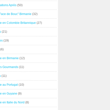
ations Après
(50)
"Face de Bouc" Birmanie
(32)
e en Colombie Britannique
(27)
s
(21)
es
(19)
16)
e en Birmanie
(12)
ers Gourmands
(11)
u
(11)
e au Portugal
(10)
e en Guyane
(9)
 en Italie du Nord
(8)