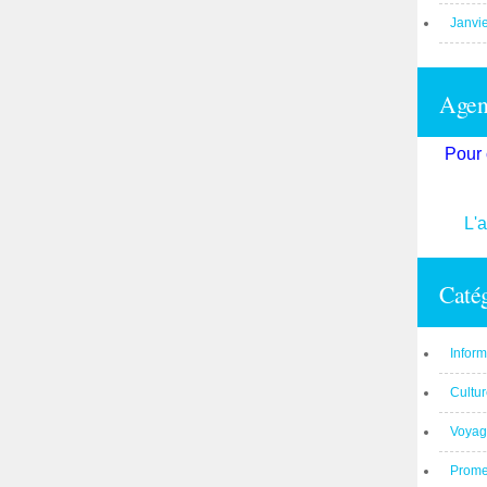
Janvi
Agend
Pour 
L'
Catég
Inform
Cultu
Voyag
Prom