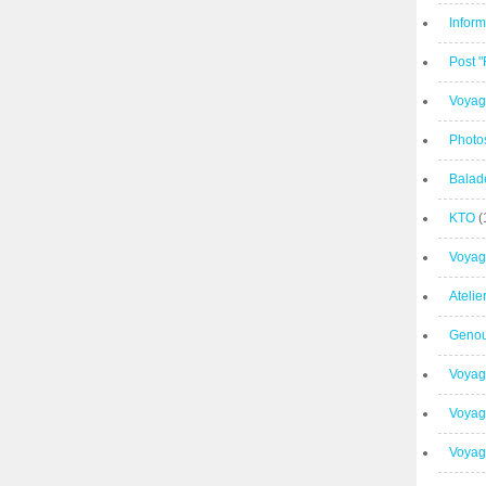
Inform
Post 
Voyag
Photo
Balad
KTO
(
Voyag
Ateli
Geno
Voyag
Voyag
Voyage