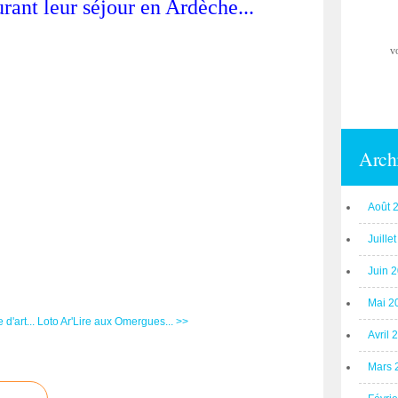
rant leur séjour en Ardèche...
v
Arch
Août 
Juille
Juin 
Mai 2
d'art...
Loto Ar'Lire aux Omergues... >>
Avril 
Mars 