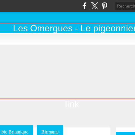
link
bie Britanique
Birmanie