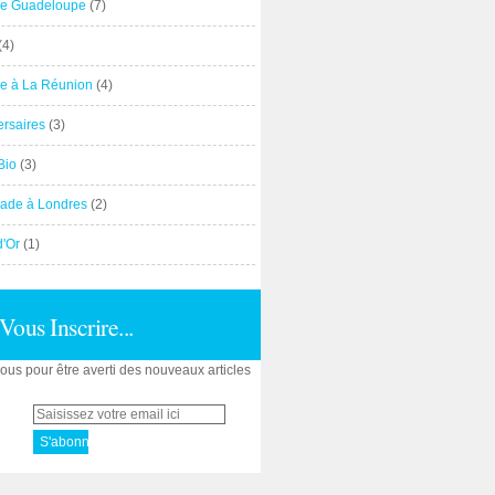
e Guadeloupe
(7)
(4)
e à La Réunion
(4)
ersaires
(3)
Bio
(3)
ade à Londres
(2)
d'Or
(1)
Vous Inscrire...
us pour être averti des nouveaux articles