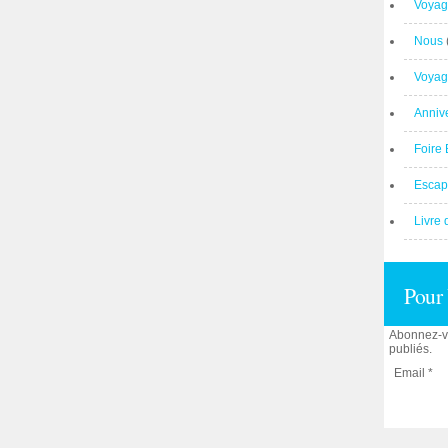
Voyag
Nous
Voyag
Anniv
Foire 
Escap
Livre 
Pour 
Abonnez-vo
publiés.
Email