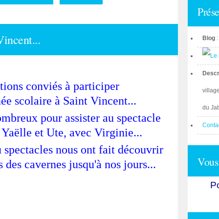
Prése
Vincent...
Blog
Descr
tions conviés à participer
villag
née scolaire à Saint Vincent...
du Ja
ombreux pour assister au spectacle
Conta
Yaëlle et Ute, avec Virginie...
 spectacles nous ont fait découvrir
Vous 
 des cavernes jusqu'à nos jours...
Po