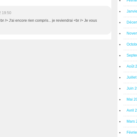
Févri
Janvi
2 19:50
r /> J'ai encore rien compris... je reviendrai <br /> Je vous
Décem
Novem
Octob
Septe
Août 
Juille
Juin 
Mai 2
Avril 
Mars 
Févri