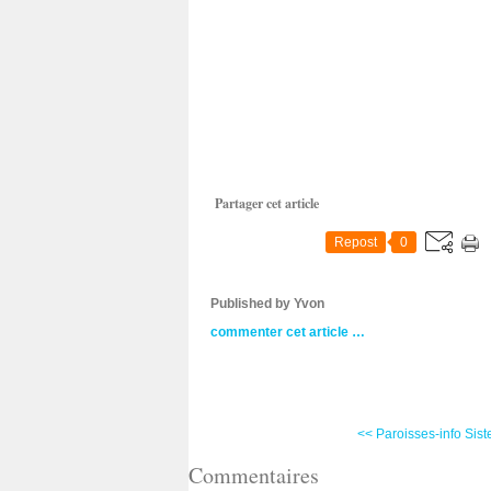
Partager cet article
Repost
0
Published by Yvon
commenter cet article
…
<< Paroisses-info Siste
Commentaires