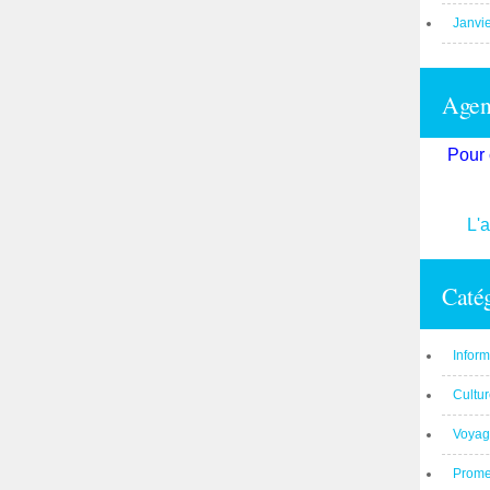
Janvi
Agend
Pour 
L'
Catég
Inform
Cultu
Voyag
Prom