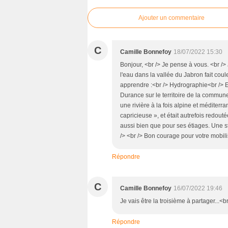
Ajouter un commentaire
C
Camille Bonnefoy
18/07/2022 15:30
Bonjour, <br /> Je pense à vous. <br /> 
l'eau dans la vallée du Jabron fait cou
apprendre :<br /> Hydrographie<br /> El
Durance sur le territoire de la commune
une rivière à la fois alpine et méditerr
capricieuse », et était autrefois redout
aussi bien que pour ses étiages. Une s
/> <br /> Bon courage pour votre mobili
Répondre
C
Camille Bonnefoy
16/07/2022 19:46
Je vais être la troisième à partager...<br
Répondre