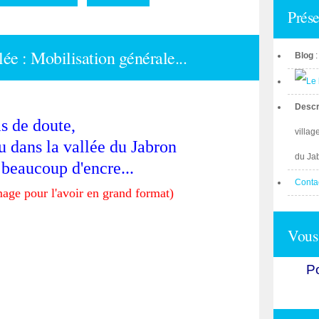
Prése
lée : Mobilisation générale...
Blog
Descr
s de doute,
villag
au dans la vallée du Jabron
du Ja
 beaucoup d'encre...
Conta
mage pour l'avoir en grand format)
Vous 
Po