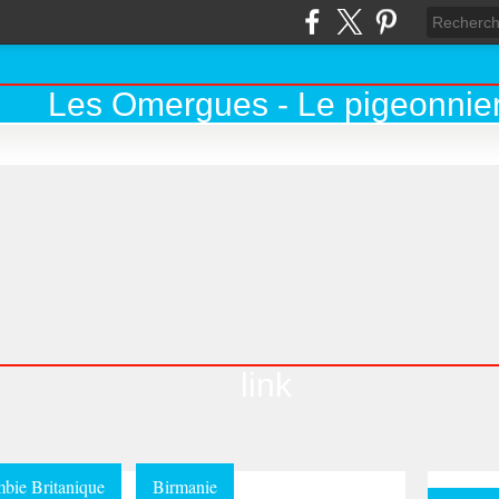
link
bie Britanique
Birmanie