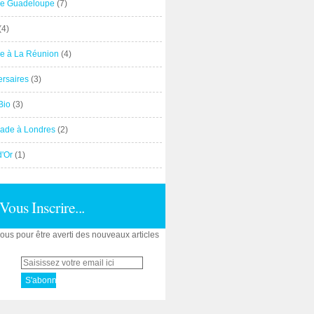
e Guadeloupe
(7)
(4)
e à La Réunion
(4)
ersaires
(3)
Bio
(3)
ade à Londres
(2)
d'Or
(1)
Vous Inscrire...
us pour être averti des nouveaux articles