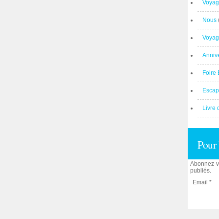
Voyag
Nous
Voyag
Anniv
Foire 
Escap
Livre 
Pour 
Abonnez-vo
publiés.
Email