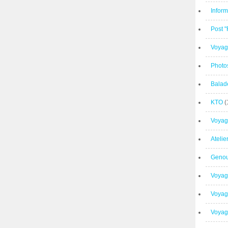
Inform
Post 
Voyag
Photo
Balad
KTO
(
Voyag
Ateli
Geno
Voyag
Voyag
Voyage