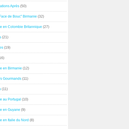
ations Après
(50)
"Face de Bouc" Birmanie
(32)
e en Colombie Britannique
(27)
s
(21)
es
(19)
16)
e en Birmanie
(12)
ers Gourmands
(11)
u
(11)
e au Portugal
(10)
e en Guyane
(9)
 en Italie du Nord
(8)