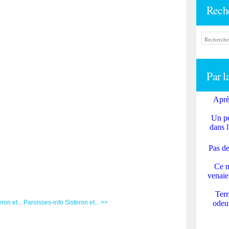
Rech
Par l
Aprè
Un pe
dans l
Pas de
Ce m
venaie
Terr
ron et...
Paroisses-info Sisteron et... >>
odeur