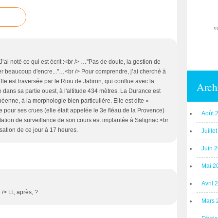
v
J’ai noté ce qui est écrit :<br /> …"Pas de doute, la gestion de
ler beaucoup d'encre..."…<br /> Pour comprendre, j’ai cherché à
le est traversée par le Riou de Jabron, qui conflue avec la
Arch
 dans sa partie ouest, à l'altitude 434 mètres. La Durance est
anéenne, à la morphologie bien particulière. Elle est dite «
ée pour ses crues (elle était appelée le 3e fléau de la Provence)
Août 
tation de surveillance de son cours est implantée à Salignac.<br
sation de ce jour à 17 heures.
Juille
Juin 
Mai 2
Avril 
 /> Et, après, ?
Mars 