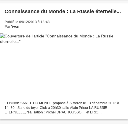
Connaissance du Monde : La Russie éternelle...
Publié le 09/12/2013 à 13:43
Par
Yvon
CONNAISSANCE DU MONDE propose à Sisteron le 13 décembre 2013 à
14h30 - Salle du foyer Club à 20h30 salle Alain Prieur LA RUSSIE
ETERNELLE, réalisation : Michel DRACHOUSSOFF et ERIC
FONTANEILLES Le cinéaste-explorateur commente son film en direct et
répond...