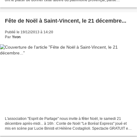
intégrante de nos traditions calendales,...
Fête de Noël à Saint-Vincent, le 21 décembre...
Publié le 19/12/2013 à 14:20
Par
Yvon
L'association "Esprit de Partage" nous invite à fêter Noël, le samedi 21
décembre après-midi... à 16h : Conte de Noël "Le Boréal Express" joué et
mis en scène par Lucie Binisti et Hélène Costaglioli. Spectacle GRATUIT et
tout public. Petits sablés de...