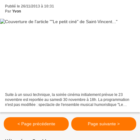
Publié le 26/11/2013 à 10:31
Par
Yvon
Suite à un souci technique, la soirée cinéma initialement prévue le 23
novembre est reportée au samedi 30 novembre à 18h. La programmation
n'est pas modifiée : spectacle de l'ensemble musical humoristique "Le
quatuor" Pour voir un extrait du spectacle,...
< Page précédente
Page suivante >