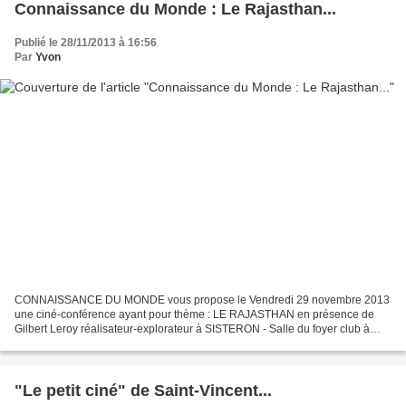
Connaissance du Monde : Le Rajasthan...
Publié le 28/11/2013 à 16:56
Par
Yvon
CONNAISSANCE DU MONDE vous propose le Vendredi 29 novembre 2013
une ciné-conférence ayant pour thème : LE RAJASTHAN en présence de
Gilbert Leroy réalisateur-explorateur à SISTERON - Salle du foyer club à
14h30 Salle Alain Prieur à 20h30 Un voyage merveilleux...
"Le petit ciné" de Saint-Vincent...