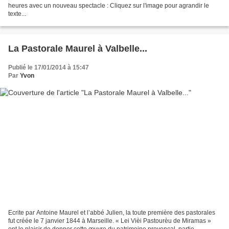
heures avec un nouveau spectacle : Cliquez sur l'image pour agrandir le
texte...
La Pastorale Maurel à Valbelle...
Publié le 17/01/2014 à 15:47
Par
Yvon
Ecrite par Antoine Maurel et l’abbé Julien, la toute première des pastorales
fut créée le 7 janvier 1844 à Marseille. « Lei Vièi Pastourèu de Miramas »
ont le plaisir de donner cette œuvre du patrimoine provençal, partie