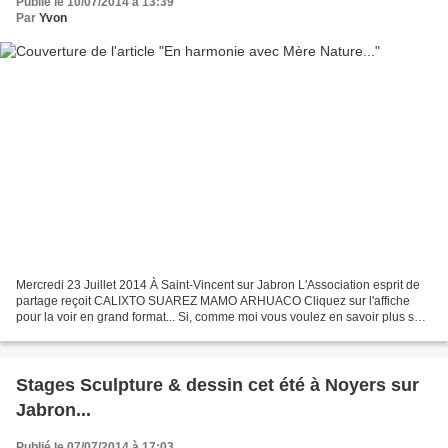
Publié le 10/07/2014 à 13:39
Par
Yvon
Mercredi 23 Juillet 2014 À Saint-Vincent sur Jabron L'Association esprit de
partage reçoit CALIXTO SUAREZ MAMO ARHUACO Cliquez sur l'affiche
pour la voir en grand format... Si, comme moi vous voulez en savoir plus sur
l'invité, Calixto Suarez, vous allez...
Stages Sculpture & dessin cet été à Noyers sur
Jabron...
Publié le 07/07/2014 à 17:03