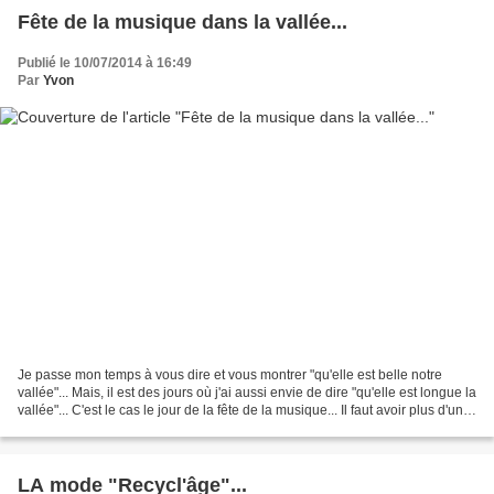
Fête de la musique dans la vallée...
Publié le 10/07/2014 à 16:49
Par
Yvon
Je passe mon temps à vous dire et vous montrer "qu'elle est belle notre
vallée"... Mais, il est des jours où j'ai aussi envie de dire "qu'elle est longue la
vallée"... C'est le cas le jour de la fête de la musique... Il faut avoir plus d'une
corde à son...
LA mode "Recycl'âge"...