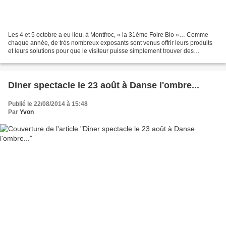
Les 4 et 5 octobre a eu lieu, à Montfroc, « la 31ème Foire Bio »… Comme
chaque année, de très nombreux exposants sont venus offrir leurs produits
et leurs solutions pour que le visiteur puisse simplement trouver des
solutions et des produits qui respectent...
Diner spectacle le 23 août à Danse l'ombre...
Publié le 22/08/2014 à 15:48
Par
Yvon