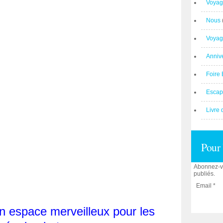
Voyag
Nous
Voyag
Anniv
Foire 
Escap
Livre 
Pour 
Abonnez-vo
publiés.
Email
un espace merveilleux pour les