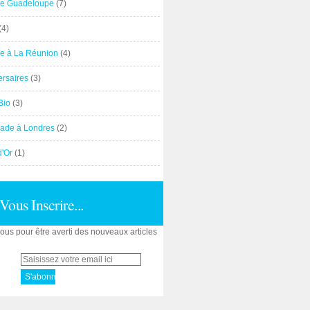
e Guadeloupe
(7)
(4)
e à La Réunion
(4)
ersaires
(3)
Bio
(3)
ade à Londres
(2)
d'Or
(1)
Vous Inscrire...
us pour être averti des nouveaux articles