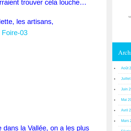
urraient trouver cela louche…
v
ette, les artisans,
Arch
Août 
Juille
Juin 
Mai 2
Avril 
Mars 
dans la Vallée, on a les plus