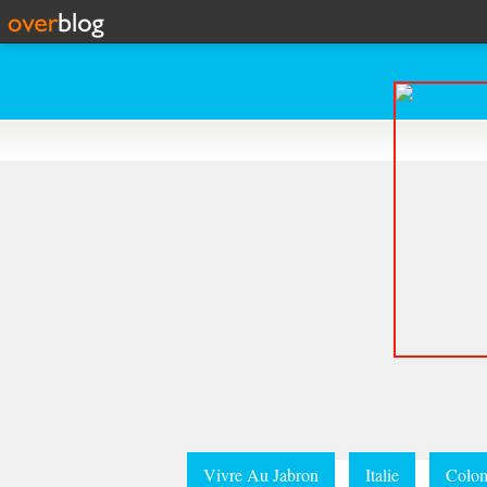
Vivre Au Jabron
Italie
Colom