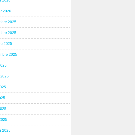
er 2026
er 2026
bre 2025
bre 2025
re 2025
mbre 2025
2025
t 2025
2025
025
2025
2025
er 2025