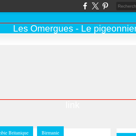
link
bie Britanique
Birmanie