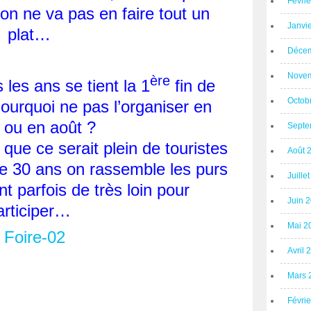
Févri
on ne va pas en faire tout un
Janvi
plat…
Décem
Novem
ère
les ans se tient la 1
fin de
Octob
ourquoi ne pas l’organiser en
et ou en août ?
Septe
ue ce serait plein de touristes
Août 
de 30 ans on rassemble les purs
Juille
nt parfois de très loin pour
Juin 
articiper…
Mai 2
Avril 
Mars 
Févri