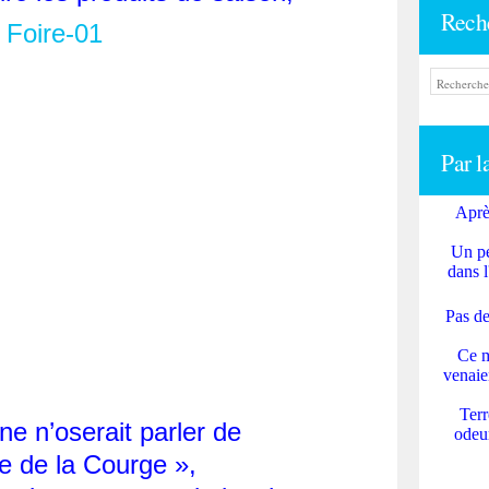
Rech
Par l
Aprè
Un pe
dans l
Pas de
Ce m
venaie
Terr
e n’oserait parler de
odeur
e de la Courge »,