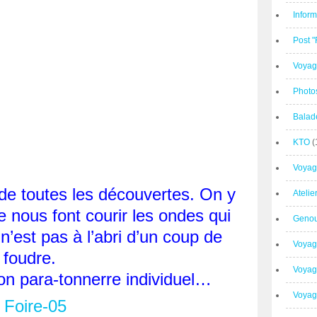
Inform
Post 
Voyag
Photo
Balad
KTO
(
Voyag
t de toutes les découvertes. On y
Ateli
 nous font courir les ondes qui
Geno
n’est pas à l’abri d’un coup de
Voyag
foudre.
Voyag
son para-tonnerre individuel…
Voyage