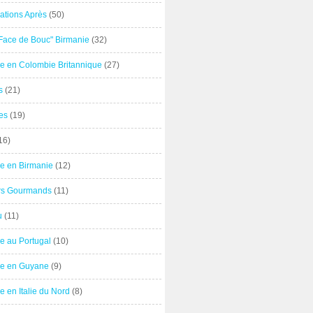
ations Après
(50)
"Face de Bouc" Birmanie
(32)
e en Colombie Britannique
(27)
s
(21)
es
(19)
16)
e en Birmanie
(12)
ers Gourmands
(11)
u
(11)
e au Portugal
(10)
e en Guyane
(9)
 en Italie du Nord
(8)