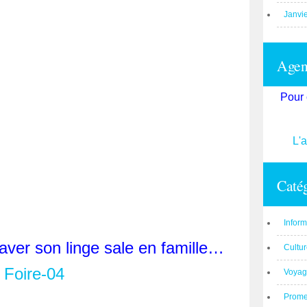
Janvi
Agend
Pour 
L'
Catég
Inform
aver son linge sale en famille…
Cultu
Voyag
Prom