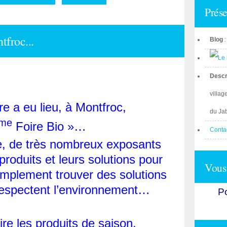
Prése
froc...
Blog
Descr
villag
re a eu lieu, à Montfroc,
du Ja
me
Foire Bio »…
Conta
 de très nombreux exposants
 produits et leurs solutions pour
Vous 
simplement trouver des solutions
 respectent l’environnement…
Po
ire les produits de saison,