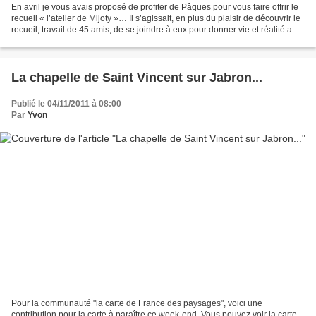
En avril je vous avais proposé de profiter de Pâques pour vous faire offrir le
recueil « l’atelier de Mijoty »… Il s’agissait, en plus du plaisir de découvrir le
recueil, travail de 45 amis, de se joindre à eux pour donner vie et réalité aux
rêves des...
La chapelle de Saint Vincent sur Jabron...
Publié le 04/11/2011 à 08:00
Par
Yvon
Pour la communauté "la carte de France des paysages", voici une
contribution pour la carte à paraître ce week-end. Vous pouvez voir la carte