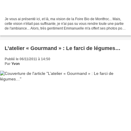
Je vous ai présenté ici, et là, ma vision de la Foire Bio de Montfroc... Mais,
cette vision n'était pas suffisante, je n'ai pas su vous rendre toute une partie
de l'ambiance... Alors, très gentiment Emmanuelle m'a offert ses photos pour
que je puisse...
L’atelier « Gourmand » : Le farci de légumes…
Publié le 06/11/2011 à 14:50
Par
Yvon