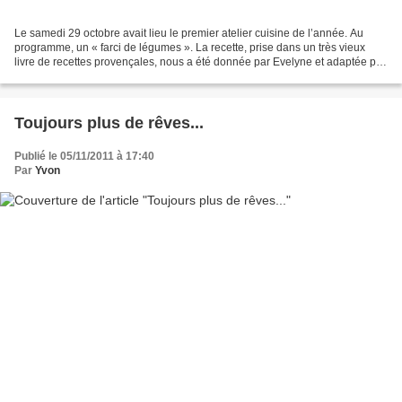
Le samedi 29 octobre avait lieu le premier atelier cuisine de l’année. Au
programme, un « farci de légumes ». La recette, prise dans un très vieux
livre de recettes provençales, nous a été donnée par Evelyne et adaptée par
Catherine … Alors, je vous la...
Toujours plus de rêves...
Publié le 05/11/2011 à 17:40
Par
Yvon