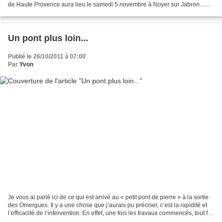
de Haute Provence aura lieu le samedi 5 novembre à Noyer sur Jabron...
L'après midi venez nombreux...
Un pont plus loin...
Publié le 26/10/2011 à 07:00
Par
Yvon
Je vous ai parlé ici de ce qui est arrivé au « petit pont de pierre » à la sortie
des Omergues. Il y a une chose que j’aurais pu préciser, c’est la rapidité et
l’efficacité de l’intervention. En effet, une fois les travaux commencés, tout fut
fait en...