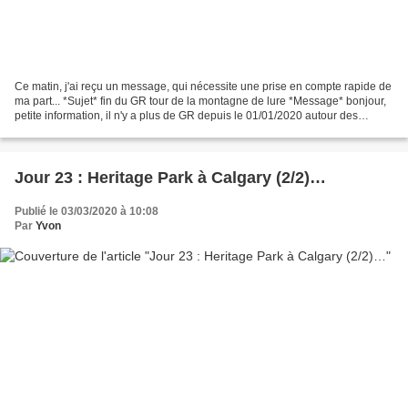
Ce matin, j'ai reçu un message, qui nécessite une prise en compte rapide de
ma part... *Sujet* fin du GR tour de la montagne de lure *Message* bonjour,
petite information, il n'y a plus de GR depuis le 01/01/2020 autour des
bergeries du contadour. merci...
Jour 23 : Heritage Park à Calgary (2/2)…
Publié le 03/03/2020 à 10:08
Par
Yvon