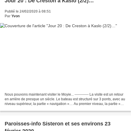
Jour 20 : De Creston à Kaslo (2/2)…
Publié le 24/02/2020 à 08:51
Par
Yvon
Nous pouvons maintenant visiter le Moyie... ------------ La visite est un retour
en arrière de presque un siècle. Le bateau est structuré sur 3 ponts, avec au
niveau supérieur, la partie « navigation »… Au premier niveau, la partie «
passagers ». Ce niveau...
Paroisses-info Sisteron et ses environs 23
février 2020...