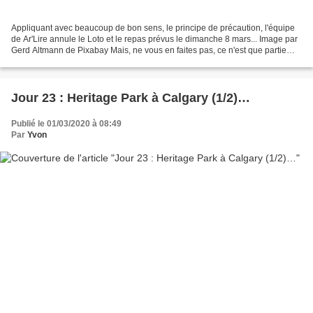
Appliquant avec beaucoup de bon sens, le principe de précaution, l'équipe
de Ar'Lire annule le Loto et le repas prévus le dimanche 8 mars... Image par
Gerd Altmann de Pixabay Mais, ne vous en faites pas, ce n'est que partie
remise... Vous serez informés...
Jour 23 : Heritage Park à Calgary (1/2)…
Publié le 01/03/2020 à 08:49
Par
Yvon