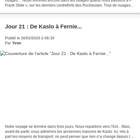
nuages… Nous sommes encore dans les nuages quand nous passons à «
Frank Slide », sur les derniers contreforts des Rocheuses. Trop de nuages
pour faire des photos, mais l’endroit...
Jour 21 : De Kaslo à Fernie...
Publié le 26/02/2020 à 08:30
Par
Yvon
Notre voyage se termine dans trois jours. Nous repartons vers l’Est... Mais,
avant de partir, nous admirons les anciennes maisons de Kaslo. Ici, mis à
part les moyens de transport, on peut penser que rien n’a changé depuis le