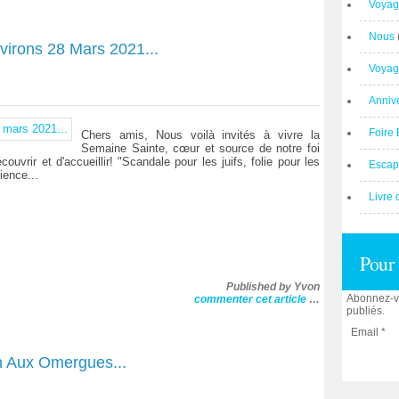
Voyag
Nous
virons 28 Mars 2021...
Voyag
Anniv
Foire 
Chers amis, Nous voilà invités à vivre la
Semaine Sainte, cœur et source de notre foi
uvrir et d'accueillir! "Scandale pour les juifs, folie pour les
Escap
ience...
Livre 
Pour 
Published by Yvon
Abonnez-vo
commenter cet article
…
publiés.
Email
in Aux Omergues...