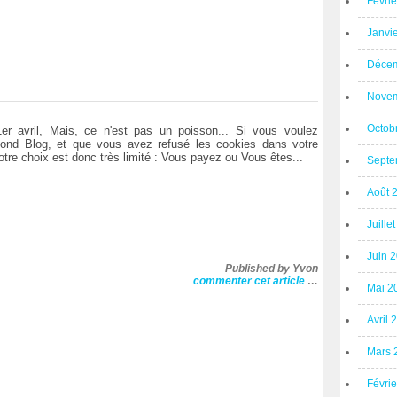
Févri
Janvi
Décem
Novem
Octob
 avril, Mais, ce n'est pas un poisson... Si vous voulez
nd Blog, et que vous avez refusé les cookies dans votre
Votre choix est donc très limité : Vous payez ou Vous êtes...
Septe
Août 
Juille
Juin 
Published by Yvon
commenter cet article
…
Mai 2
Avril 
Mars 
Févri