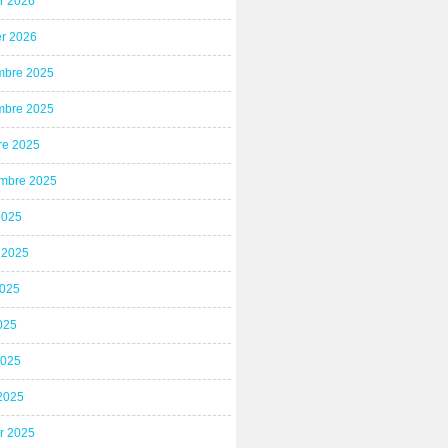
er 2026
er 2026
bre 2025
bre 2025
re 2025
mbre 2025
2025
t 2025
2025
025
2025
2025
er 2025