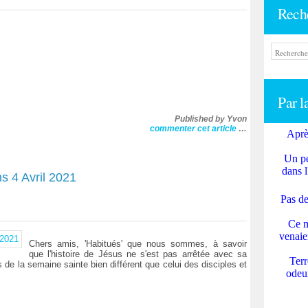
Rech
Par l
Published by Yvon
commenter cet article
…
Aprè
Un pe
dans l
s 4 Avril 2021
Pas de
Ce m
venaie
Chers amis, 'Habitués' que nous sommes, à savoir
que l'histoire de Jésus ne s'est pas arrêtée avec sa
Terr
de la semaine sainte bien différent que celui des disciples et
odeur