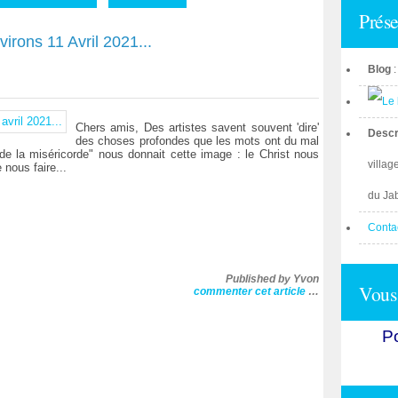
Prése
irons 11 Avril 2021...
Blog
Chers amis, Des artistes savent souvent 'dire'
Descr
des choses profondes que les mots ont du mal
de la miséricorde" nous donnait cette image : le Christ nous
villag
nous faire...
du Ja
Conta
Published by Yvon
Vous 
commenter cet article
…
Po