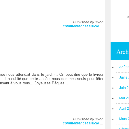
v
Published by Yvon
commenter cet article
…
Arch
Août 
se nous attendait dans le jardin... On peut dire que le livreur
Juille
... Il a oublié que cette année, nous sommes seuls pour fêter
ensant à vous tous... Joyeuses Pâques...
Juin 
Mai 2
Avril 
Mars 
Published by Yvon
commenter cet article
…