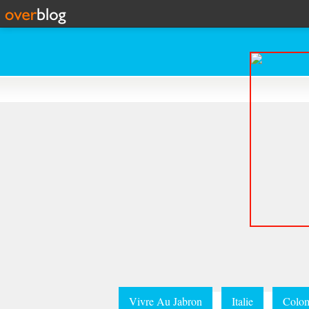
Vivre Au Jabron
Italie
Colom