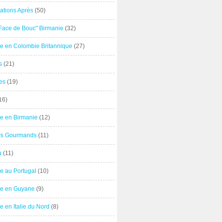
ations Après
(50)
"Face de Bouc" Birmanie
(32)
e en Colombie Britannique
(27)
s
(21)
es
(19)
16)
e en Birmanie
(12)
ers Gourmands
(11)
u
(11)
e au Portugal
(10)
e en Guyane
(9)
 en Italie du Nord
(8)