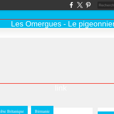
link
bie Britanique
Birmanie