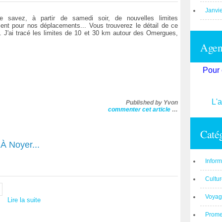
Janvi
e savez, à partir de samedi soir, de nouvelles limites
ent pour nos déplacements... Vous trouverez le détail de ce
n... J'ai tracé les limites de 10 et 30 km autour des Omergues,
Agend
Pour 
L'
Published by Yvon
commenter cet article
…
Catég
À Noyer...
Inform
Cultu
Voyag
Lire la suite
Prom