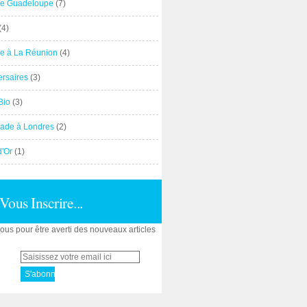
e Guadeloupe
(7)
(4)
e à La Réunion
(4)
ersaires
(3)
Bio
(3)
ade à Londres
(2)
d'Or
(1)
Vous Inscrire...
us pour être averti des nouveaux articles