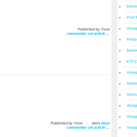
Inform
Post 
Voyag
Published by Yvon
commenter cet article
…
Photo
Balad
KTO
(
Voyag
Ateli
Geno
Voyag
Voyag
Published by Yvon
-
dans
nous
commenter cet article
…
Voyage