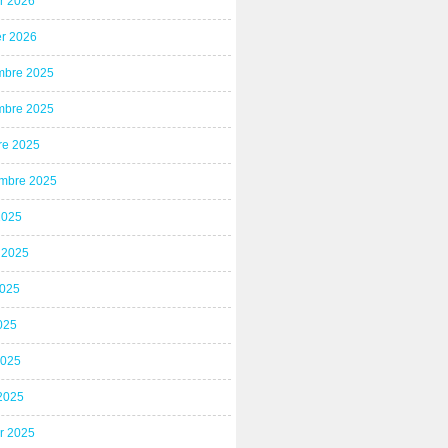
er 2026
er 2026
bre 2025
bre 2025
re 2025
mbre 2025
2025
t 2025
2025
025
2025
2025
er 2025