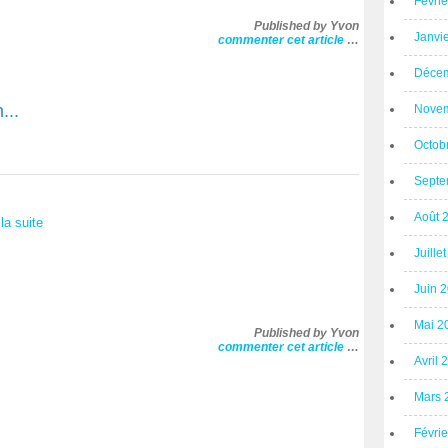
Févri
Published by Yvon
Janvi
commenter cet article
…
Décem
...
Novem
Octob
Septe
Août 
 la suite
Juille
Juin 
Mai 2
Published by Yvon
commenter cet article
…
Avril 
Mars 
Févri