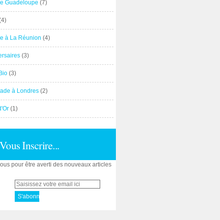
e Guadeloupe
(7)
(4)
e à La Réunion
(4)
ersaires
(3)
Bio
(3)
ade à Londres
(2)
d'Or
(1)
Vous Inscrire...
us pour être averti des nouveaux articles