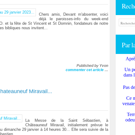
Rech
Chers amis, Devant m'absenter, voici
déjà le paroisses-info du week-end
O. et la fête de St Vincent et St Domnin, fondateurs de notre
s bibliques nous invitent...
Par l
Aprè
Published by Yvon
Un pe
commenter cet article
…
dans l
Pas de
ateauneuf Miravail...
Ce m
venaie
Terr
odeur
La Messe de la Saint Sébastien, à
Châteauneuf Miravail, initialement prévue le
 dimanche 29 janvier à 14 heures 30... Elle sera suivie de la
ébastien.