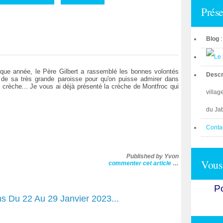
Prése
Blog
e année, le Père Gilbert a rassemblé les bonnes volontés
Descr
 de sa très grande paroisse pour qu'on puisse admirer dans
crèche... Je vous ai déjà présenté la crèche de Montfroc qui
villag
du Ja
Conta
Published by Yvon
Vous 
commenter cet article
…
Po
ns Du 22 Au 29 Janvier 2023...