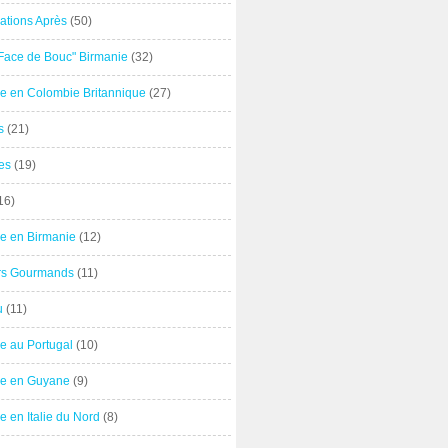
ations Après
(50)
"Face de Bouc" Birmanie
(32)
e en Colombie Britannique
(27)
s
(21)
es
(19)
16)
e en Birmanie
(12)
ers Gourmands
(11)
u
(11)
e au Portugal
(10)
e en Guyane
(9)
 en Italie du Nord
(8)