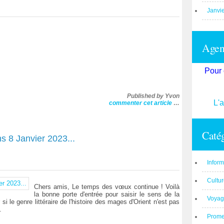
Janvi
Agend
Pour 
Published by Yvon
L'
commenter cet article
…
Catég
s 8 Janvier 2023...
Inform
Cultu
Chers amis, Le temps des vœux continue ! Voilà
la bonne porte d'entrée pour saisir le sens de la
Voyag
 si le genre littéraire de l'histoire des mages d'Orient n'est pas
.
Prom