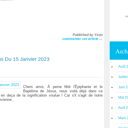
v
Published by Yvon
commenter cet article
…
Arch
ons Du 15 Janvier 2023
Août 
Juille
Chers amis, À peine fêté l'Épiphanie et le
Juin 
Baptême de Jésus, nous voilà déjà dans ce
n en deça de la signification voulue ! Car s'il s'agit de notre
Mai 2
evienne...
Avril 
Mars 