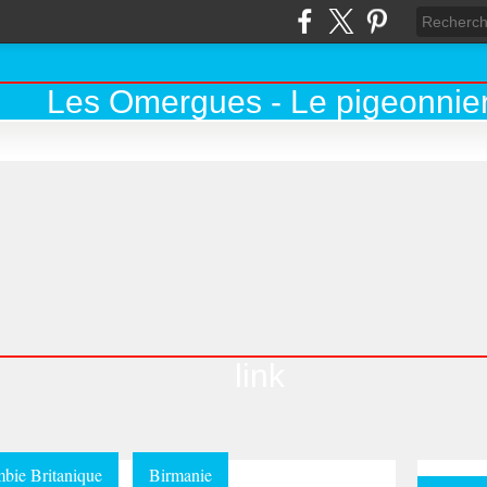
link
bie Britanique
Birmanie