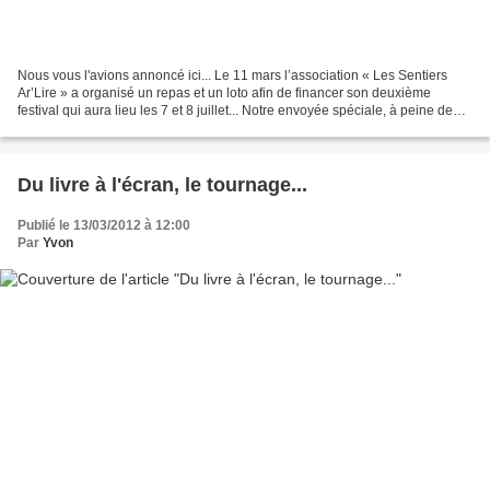
Nous vous l'avions annoncé ici... Le 11 mars l’association « Les Sentiers
Ar’Lire » a organisé un repas et un loto afin de financer son deuxième
festival qui aura lieu les 7 et 8 juillet... Notre envoyée spéciale, à peine de
retour de son voyage autour...
Du livre à l'écran, le tournage...
Publié le 13/03/2012 à 12:00
Par
Yvon