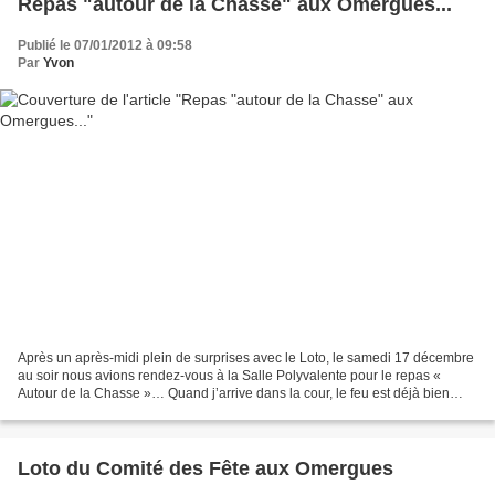
Repas "autour de la Chasse" aux Omergues...
Publié le 07/01/2012 à 09:58
Par
Yvon
Après un après-midi plein de surprises avec le Loto, le samedi 17 décembre
au soir nous avions rendez-vous à la Salle Polyvalente pour le repas «
Autour de la Chasse »… Quand j’arrive dans la cour, le feu est déjà bien
parti car il faut des braises, beaucoup...
Loto du Comité des Fête aux Omergues