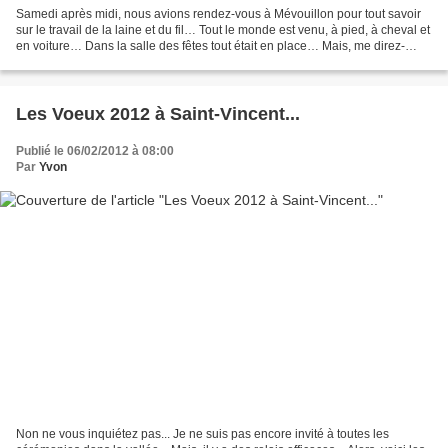
Samedi après midi, nous avions rendez-vous à Mévouillon pour tout savoir
sur le travail de la laine et du fil… Tout le monde est venu, à pied, à cheval et
en voiture… Dans la salle des fêtes tout était en place… Mais, me direz-
vous, tu n’as pas bien lu...
Les Voeux 2012 à Saint-Vincent...
Publié le 06/02/2012 à 08:00
Par
Yvon
Non ne vous inquiétez pas... Je ne suis pas encore invité à toutes les