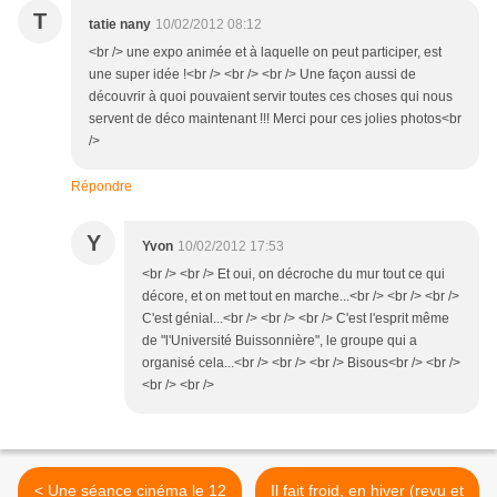
T
tatie nany
10/02/2012 08:12
<br /> une expo animée et à laquelle on peut participer, est
une super idée !<br /> <br /> <br /> Une façon aussi de
découvrir à quoi pouvaient servir toutes ces choses qui nous
servent de déco maintenant !!! Merci pour ces jolies photos<br
/>
Répondre
Y
Yvon
10/02/2012 17:53
<br /> <br /> Et oui, on décroche du mur tout ce qui
décore, et on met tout en marche...<br /> <br /> <br />
C'est génial...<br /> <br /> <br /> C'est l'esprit même
de "l'Université Buissonnière", le groupe qui a
organisé cela...<br /> <br /> <br /> Bisous<br /> <br />
<br /> <br />
< Une séance cinéma le 12
Il fait froid, en hiver (revu et