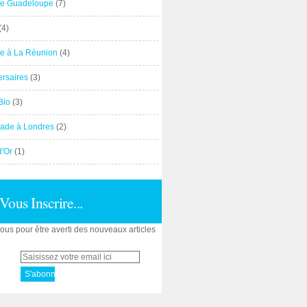
e Guadeloupe
(7)
(4)
e à La Réunion
(4)
ersaires
(3)
Bio
(3)
ade à Londres
(2)
d'Or
(1)
Vous Inscrire...
us pour être averti des nouveaux articles