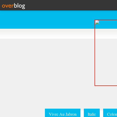
Vivre Au Jabron
Italie
Colom