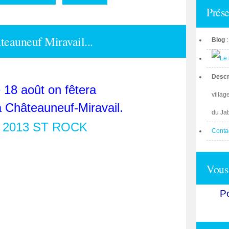
Prése
teauneuf Miravail...
Blog
Descr
18 août on fêtera
villag
à Châteauneuf-Miravail.
du Ja
Conta
Vous 
Po