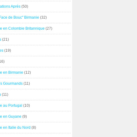
ations Après
(50)
"Face de Bouc" Birmanie
(32)
e en Colombie Britannique
(27)
s
(21)
es
(19)
16)
e en Birmanie
(12)
ers Gourmands
(11)
u
(11)
e au Portugal
(10)
e en Guyane
(9)
 en Italie du Nord
(8)