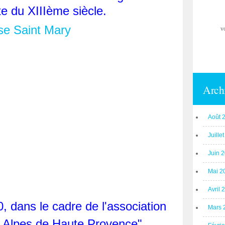
e du XIIIème siècle.
v
Arch
Août 
Juille
Juin 
Mai 2
Avril 
0, dans le cadre de l'association
Mars 
 Alpes de Haute Provence",