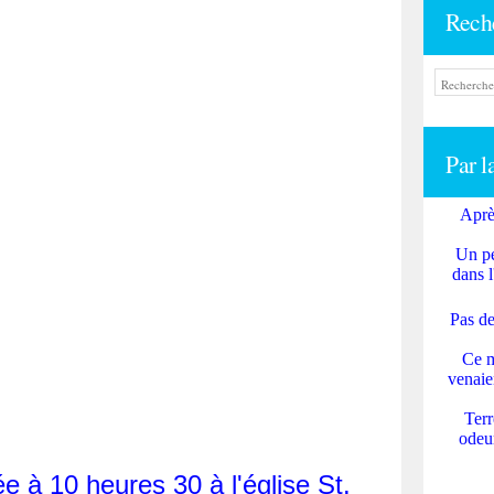
Rech
Par l
Aprè
Un pe
dans l
Pas de
Ce m
venaie
Terr
odeur
 à 10 heures 30 à l'église St.