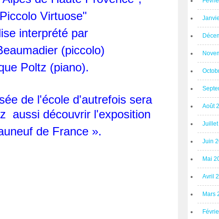
Févri
Piccolo Virtuose"
Janvi
lise interprété par
Décem
Beaumadier (piccolo)
Novem
que Poltz (piano).
Octob
Septe
sée de l'école d'autrefois sera
Août 
z aussi découvrir l'exposition
Juille
auneuf de France ».
Juin 
Mai 2
Avril 
Mars 
Févri