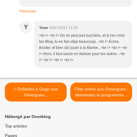
Répondre
Y
Yvon
30/07/2011 11:50
<br /> <br /> On ne peut pas tout faire, et si j'en crois
ton Blog, tu en fais déjà beaucoup...<br /> Ecrire,
tricoter, et bien sûr jouer à la Mamie...<br /> <br /> <br
/> Alors, il faut savoir en llaisser pour les autres...<br
/> <br /> <br /> <br />
< Grillades à Gogo aux
Fête votive aux Omergues :
Omergues...
demandez le programme...
>
Hébergé par Overblog
Top articles
Pages