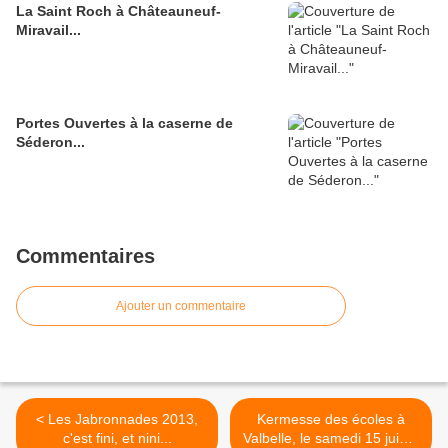
La Saint Roch à Châteauneuf-
Miravail...
Portes Ouvertes à la caserne de
Séderon...
Commentaires
Ajouter un commentaire
< Les Jabronnades 2013,
Kermesse des écoles à
c'est fini, et nini...
Valbelle, le samedi 15 juin...