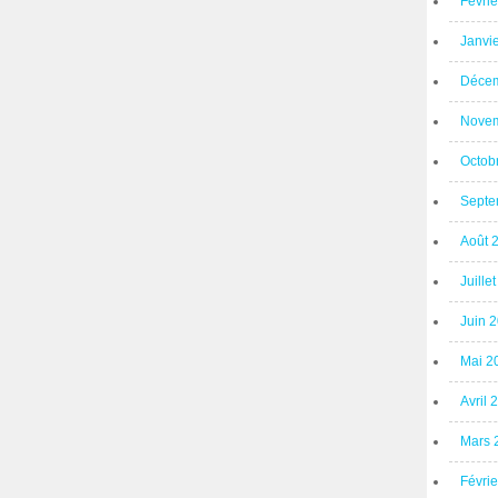
Févri
Janvi
Décem
Novem
Octob
Septe
Août 
Juille
Juin 
Mai 2
Avril 
Mars 
Févri