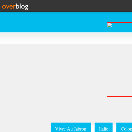
Vivre Au Jabron
Italie
Colom