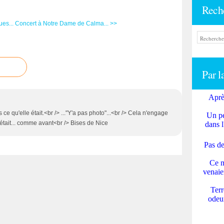
Rech
es...
Concert à Notre Dame de Calma... >>
Par l
Aprè
ce qu'elle était.<br /> ..."Y'a pas photo"...<br /> Cela n'engage
Un pe
était... comme avant<br /> Bises de Nice
dans l
Pas de
Ce m
venaie
Terr
odeur