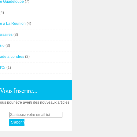
e Guadeloupe
(7)
(4)
e à La Réunion
(4)
ersaires
(3)
Bio
(3)
ade à Londres
(2)
d'Or
(1)
Vous Inscrire...
us pour être averti des nouveaux articles