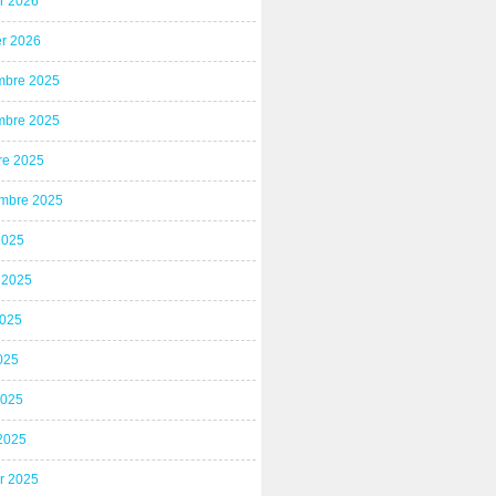
er 2026
er 2026
bre 2025
bre 2025
re 2025
mbre 2025
2025
t 2025
2025
025
2025
2025
er 2025