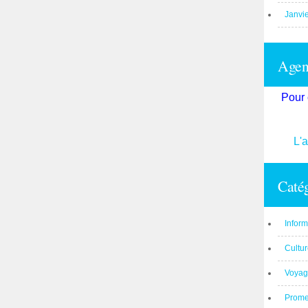
Janvi
Agend
Pour 
L'
Catég
Inform
Cultu
Voyag
Prom