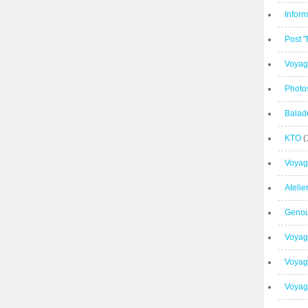
Inform
Post 
Voyag
Photo
Balad
KTO
(
Voyag
Ateli
Geno
Voyag
Voyag
Voyage