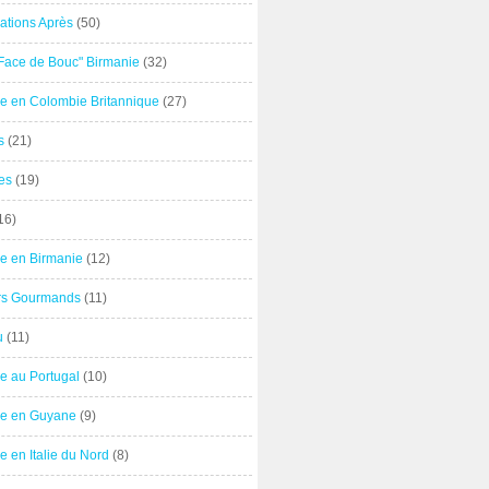
ations Après
(50)
"Face de Bouc" Birmanie
(32)
e en Colombie Britannique
(27)
s
(21)
es
(19)
16)
e en Birmanie
(12)
ers Gourmands
(11)
u
(11)
e au Portugal
(10)
e en Guyane
(9)
 en Italie du Nord
(8)