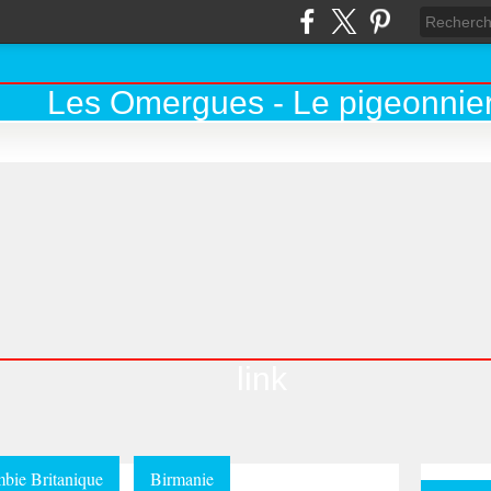
link
bie Britanique
Birmanie