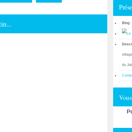
Prése
in...
Blog
Descr
villag
du Ja
Conta
Vous 
Po