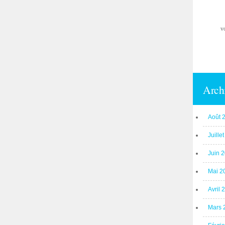
v
Arch
Août 
Juille
Juin 
Mai 2
Avril 
Mars 