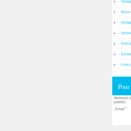
Voyag
Nous
Voyag
Anniv
Foire 
Escap
Livre 
Pour 
Abonnez-vo
publiés.
Email