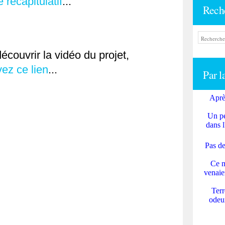
e récapitulatif
...
Rech
écouvrir la vidéo du projet,
vez ce lien
...
Par l
Aprè
Un pe
dans l
Pas de
Ce m
venaie
Terr
odeur