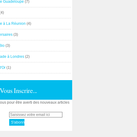
e Guadeloupe
(7)
(4)
e à La Réunion
(4)
ersaires
(3)
Bio
(3)
ade à Londres
(2)
d'Or
(1)
Vous Inscrire...
us pour être averti des nouveaux articles