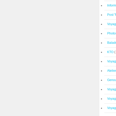
Inform
Post 
Voyag
Photo
Balad
KTO
(
Voyag
Ateli
Geno
Voyag
Voyag
Voyage