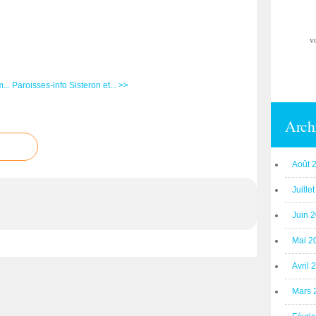
v
...
Paroisses-info Sisteron et... >>
Arch
Août 
Juille
Juin 
Mai 2
Avril 
Mars 