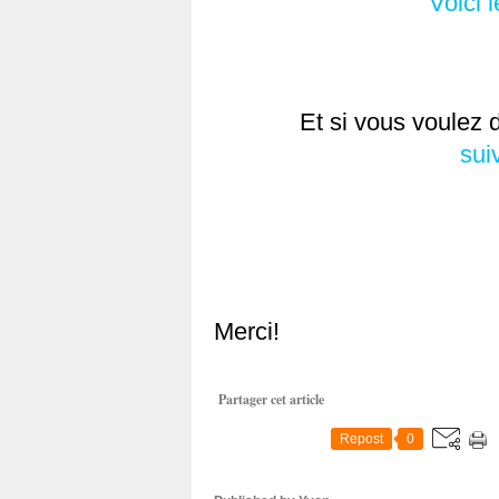
Voici l
Et si vous voulez d
sui
Merci!
Partager cet article
Repost
0