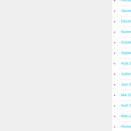
Févri
Janvi
Décem
Novem
Octob
Septe
Août 
Juille
Juin 
Mai 2
Avril 
Mars 
Févri