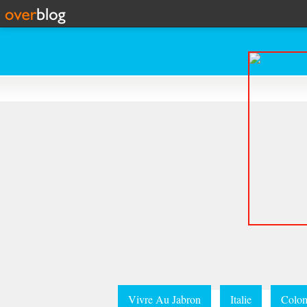
Vivre Au Jabron
Italie
Colom