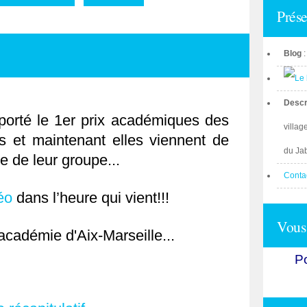
Prése
Blog
Descr
porté le 1er prix académiques des
villag
 et maintenant elles viennent de
du Ja
le de leur groupe...
Conta
déo
dans l’heure qui vient!!!
Vous 
l'académie d'Aix-Marseille...
Po