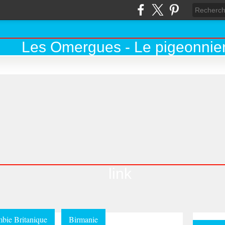
link
bie Britanique
Birmanie