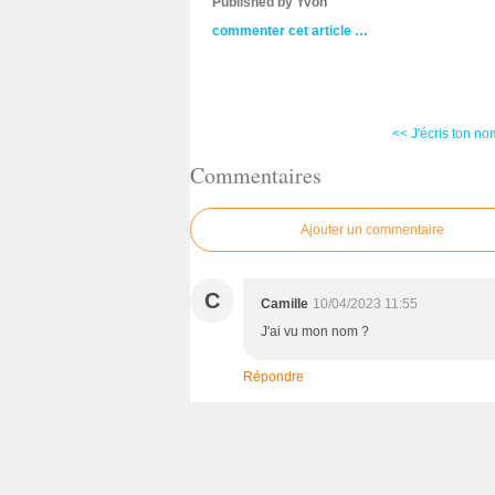
Published by Yvon
commenter cet article
…
<< J'écris ton nom
Commentaires
Ajouter un commentaire
C
Camille
10/04/2023 11:55
J'ai vu mon nom ?
Répondre