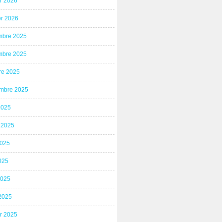
er 2026
er 2026
bre 2025
bre 2025
re 2025
mbre 2025
2025
t 2025
2025
025
2025
2025
er 2025