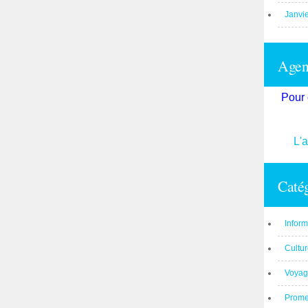
Janvi
Agend
Pour 
L'
Catég
Inform
Cultu
Voyag
Prom