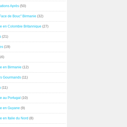
ations Après
(50)
"Face de Bouc" Birmanie
(32)
e en Colombie Britannique
(27)
s
(21)
es
(19)
16)
e en Birmanie
(12)
ers Gourmands
(11)
u
(11)
e au Portugal
(10)
e en Guyane
(9)
 en Italie du Nord
(8)