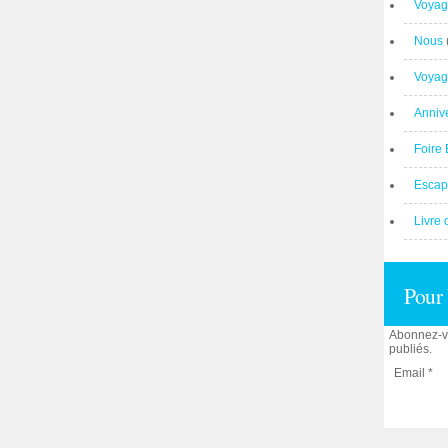
Voyag
Nous
Voyag
Anniv
Foire 
Escap
Livre 
Pour 
Abonnez-vo
publiés.
Email