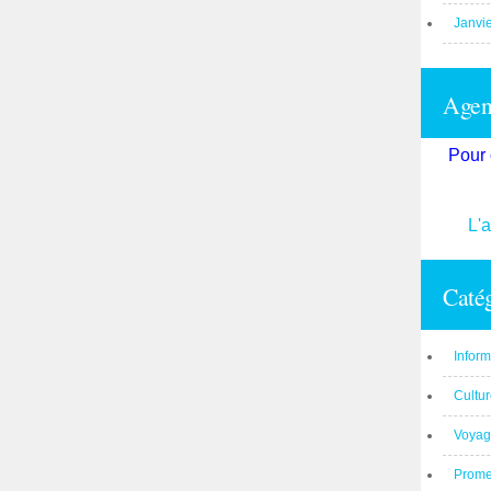
Janvi
Agend
Pour 
L'
Catég
Inform
Cultu
Voyag
Prom