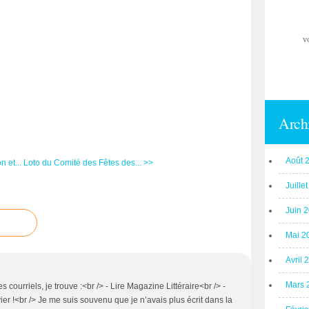
v
Arch
Août 
n et...
Loto du Comité des Fêtes des... >>
Juille
Juin 
Mai 2
Avril 
Mars 
 courriels, je trouve :<br /> - Lire Magazine Littéraire<br /> -
r !<br /> Je me suis souvenu que je n’avais plus écrit dans la