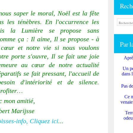
Rech
nous saper le moral, Noël est la fête
s les ténèbres. En l'occurrence les
mais la Lumière se propose sans
mme ça : Il aime, Il se propose - à
Par l
 cœur et notre vie si nous voulons
tre porte s'ouvre, Il se fait une joie
Aprè
demeure au cœur de notre actualité
Un pe
paratifs se fait pressant, l'accueil de
dans l
esoin d'intériorité et de silence.
Pas de
profiter…
Ce m
c mon amitié,
venaie
bert Marijsse
Terr
odeur
isses-info, Cliquez ici
...