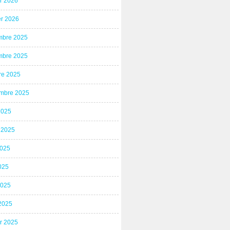
er 2026
er 2026
bre 2025
bre 2025
re 2025
mbre 2025
2025
t 2025
2025
025
2025
2025
er 2025