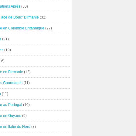
ations Après
(50)
"Face de Bouc" Birmanie
(32)
e en Colombie Britannique
(27)
s
(21)
es
(19)
16)
e en Birmanie
(12)
ers Gourmands
(11)
u
(11)
e au Portugal
(10)
e en Guyane
(9)
 en Italie du Nord
(8)