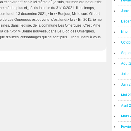
Févri
ron et environs" <br /> ici même où je suis, sur mon ordinateur.<br
e médite plus et, j’écris la suite du 31/10/2021. Il est temps,
Janvi
ur, lundi, 13 décembre 2021, <br /> Bonjour, Mr. le curé Gilbert
se de Les Omergues est ouverte, c’est lundi.<br /> En 2011, je me
Décem
cousines, dans l’église, de la commune Les Omergues. C’est Mme
" la clé ".<br /> Bonne nouvelle, dans Le Blog des Omergues,
Novem
que d’autres Personnages qui ne sont plus…<br /> Merci à vous
Octob
Septe
Août 
Juille
Juin 
Mai 2
Avril 
Mars 
Févri