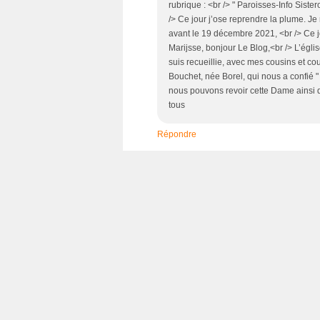
rubrique : <br /> " Paroisses-Info Siste
/> Ce jour j’ose reprendre la plume. Je n
avant le 19 décembre 2021, <br /> Ce jo
Marijsse, bonjour Le Blog,<br /> L’égli
suis recueillie, avec mes cousins et 
Bouchet, née Borel, qui nous a confié 
nous pouvons revoir cette Dame ainsi 
tous
Répondre