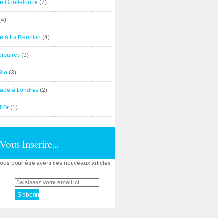
e Guadeloupe
(7)
(4)
e à La Réunion
(4)
ersaires
(3)
Bio
(3)
ade à Londres
(2)
d'Or
(1)
Vous Inscrire...
us pour être averti des nouveaux articles