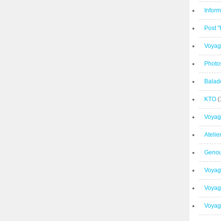
Inform
Post 
Voyag
Photo
Balad
KTO
(
Voyag
Ateli
Geno
Voyag
Voyag
Voyage