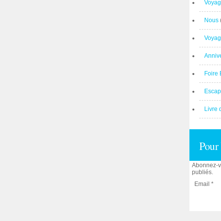
Voyag
Nous
Voyag
Anniv
Foire 
Escap
Livre 
Pour 
Abonnez-vo
publiés.
Email