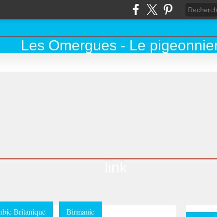
link
bie Britanique
Birmanie