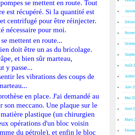
Févri
 pompes se mettent en route. Tout
re est récupéré. Si la quantité est
Janvi
 et centrifugé pour être réinjecter.
Décem
té nécessaire pour moi.
Novem
s se mettent en route...
Octob
ien doit être un as du bricolage.
Septe
râpe, et bien sûr marteau,
Août 
ut y passe...
sentir les vibrations des coups de
Juille
marteau...
Juin 
 prothèse en place. J'ai demandé au
Mai 2
r son meccano. Une plaque sur le
Avril 
n matière plastique (un chirurgien
Mars 
eux opérations d'un bloc voisin
mme du pétrole), et enfin le bloc
Févri