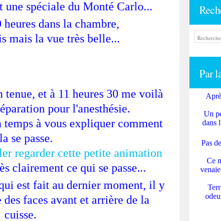
t une spéciale du Monté Carlo...
Rech
0 heures dans la chambre,
is mais la vue très belle...
Par l
 tenue, et à 11 heures 30 me voilà
Aprè
réparation pour l'anesthésie.
Un pe
on temps à vous expliquer comment
dans l
la se passe.
Pas de
er regarder cette petite animation
Ce m
ès clairement ce qui se passe...
venaie
qui est fait au dernier moment, il y
Terr
odeur
 des faces avant et arrière de la
cuisse.