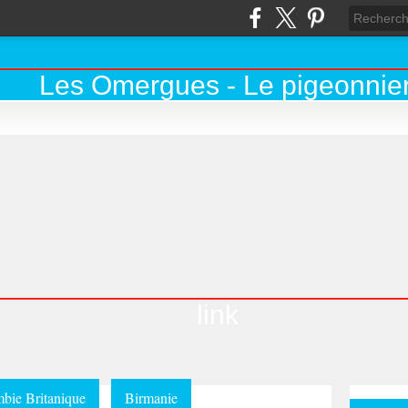
link
bie Britanique
Birmanie