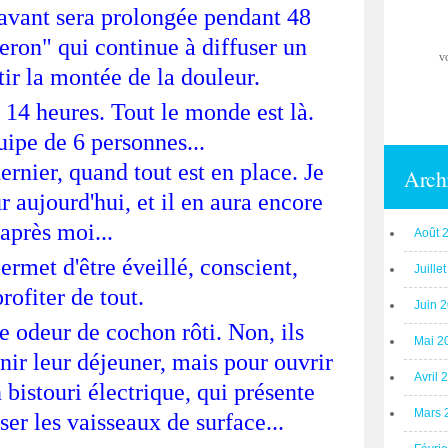
 avant sera prolongée pendant 48
eron" qui continue à diffuser un
v
tir la montée de la douleur.
à 14 heures. Tout le monde est là.
uipe de 6 personnes...
ernier, quand tout est en place. Je
Arch
 aujourd'hui, et il en aura encore
après moi...
Août 
ermet d'être éveillé, conscient,
Juille
profiter de tout.
Juin 
e odeur de cochon rôti. Non, ils
Mai 2
inir leur déjeuner, mais pour ouvrir
Avril 
un bistouri électrique, qui présente
Mars 
ser les vaisseaux de surface...