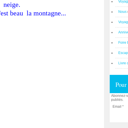
Voyag
neige.
'est beau la montagne...
Nous
Voyag
Anniv
Foire 
Escap
Livre 
Pour 
Abonnez-vo
publiés.
Email