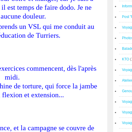
t il est temps de faire dodo. Je ne
Inform
 aucune douleur.
Post 
 prends un VSL qui me conduit au
Voyag
éducation de Turriers.
Photo
Balad
KTO
(
s exercices commencent, dès l'après
Voyag
midi.
Ateli
ine de torture, qui force la jambe
Geno
n flexion et extension...
Voyag
Voyag
Voyage
nce, et la campagne se couvre de