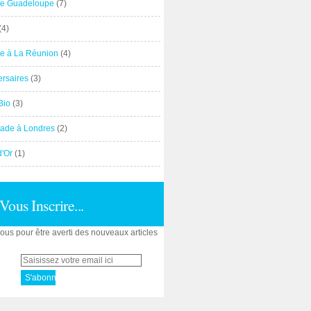
e Guadeloupe
(7)
(4)
e à La Réunion
(4)
ersaires
(3)
Bio
(3)
ade à Londres
(2)
d'Or
(1)
Vous Inscrire...
us pour être averti des nouveaux articles