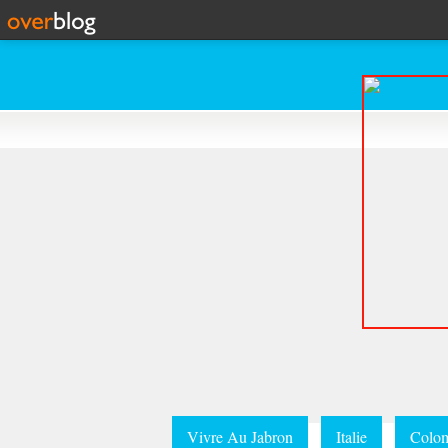
Vivre Au Jabron
Italie
Colom