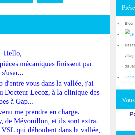
Prése
Blog
Descr
Hello,
villag
 pièces mécaniques finissent par
du Ja
s'user...
Conta
'entre vous dans la vallée, j'ai
u Docteur Lecoz, à la clinique des
Vous 
pes à Gap...
 venu me prendre en charge.
Po
y, de Mévouillon, et ils sont extra.
 VSL qui déboulent dans la vallée,