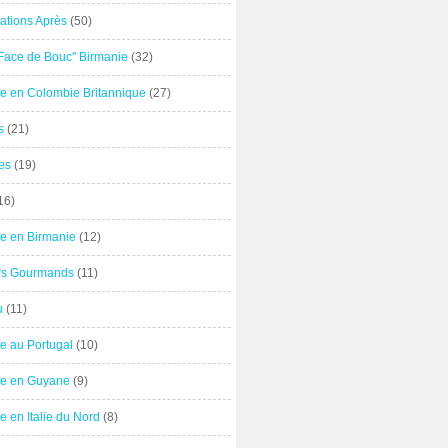
ations Après
(50)
"Face de Bouc" Birmanie
(32)
e en Colombie Britannique
(27)
s
(21)
es
(19)
16)
e en Birmanie
(12)
ers Gourmands
(11)
u
(11)
e au Portugal
(10)
e en Guyane
(9)
 en Italie du Nord
(8)