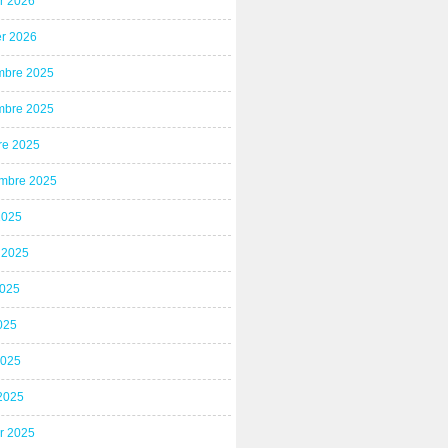
er 2026
er 2026
bre 2025
bre 2025
re 2025
mbre 2025
2025
t 2025
2025
025
2025
2025
er 2025