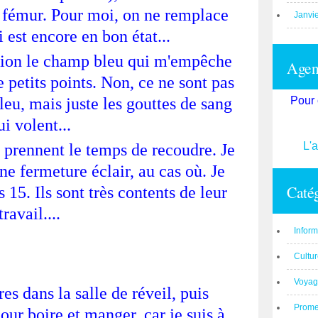
le fémur. Pour moi, on ne remplace
Janvi
i est encore en bon état...
ation le champ bleu qui m'empêche
Agend
e petits points. Non, ce ne sont pas
leu, mais juste les gouttes de sang
Pour 
ui volent...
L'
ls prennent le temps de recoudre. Je
ne fermeture éclair, au cas où. Je
Catég
s 15. Ils sont très contents de leur
travail....
Inform
Cultu
Voyag
res dans la salle de réveil, puis
Prom
ur boire et manger, car je suis à