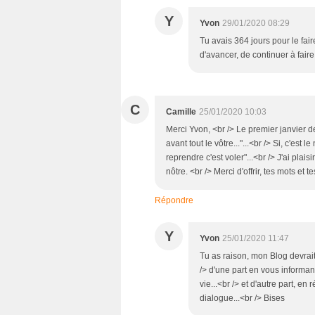
Y
Yvon
29/01/2020 08:29
Tu avais 364 jours pour le faire
d'avancer, de continuer à fair
C
Camille
25/01/2020 10:03
Merci Yvon, <br /> Le premier janvier de l'
avant tout le vôtre..."...<br /> Si, c'est 
reprendre c'est voler"...<br /> J'ai plais
nôtre. <br /> Merci d'offrir, tes mots et
Répondre
Y
Yvon
25/01/2020 11:47
Tu as raison, mon Blog devrait ê
/> d'une part en vous informan
vie...<br /> et d'autre part, e
dialogue...<br /> Bises