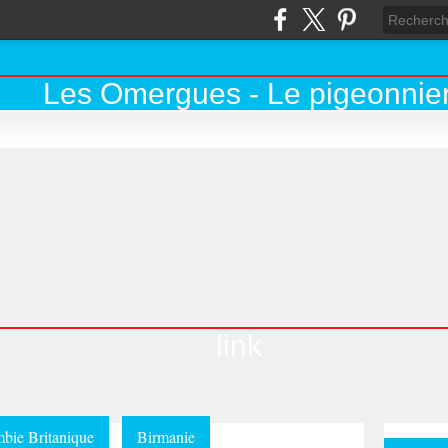
link
bie Britanique
Birmanie