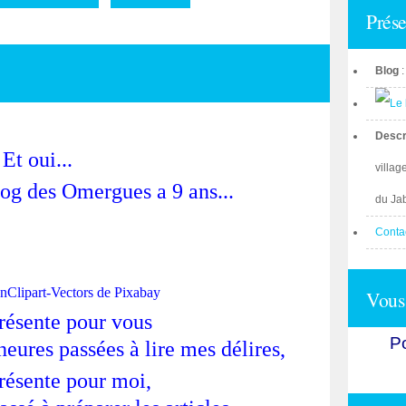
Prése
Blog
Descr
Et oui...
villag
log des Omergues a 9 ans...
du Ja
Conta
nClipart-Vectors
de
Pixabay
Vous 
résente pour vous
Po
eures passées à lire mes délires,
résente pour moi,