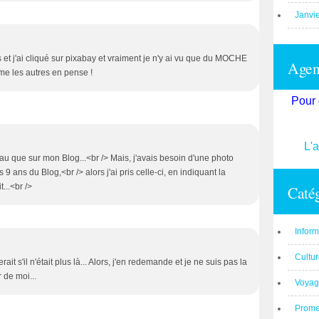
Janvi
rs et j'ai cliqué sur pixabay et vraiment je n'y ai vu que du MOCHE
Agend
me les autres en pense !
Pour 
L'
au que sur mon Blog...<br /> Mais, j'avais besoin d'une photo
s 9 ans du Blog,<br /> alors j'ai pris celle-ci, en indiquant la
t...<br />
Catég
Inform
Cultu
t s'il n'était plus là... Alors, j'en redemande et je ne suis pas la
 de moi...
Voyag
Prom