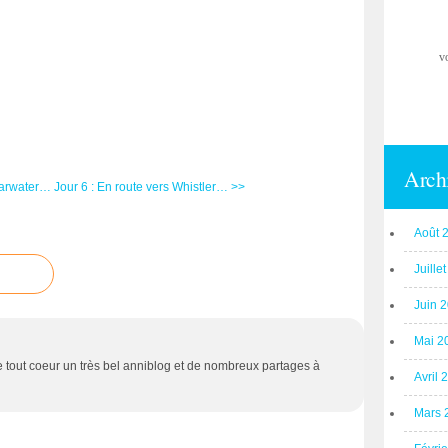
v
Arch
learwater…
Jour 6 : En route vers Whistler… >>
Août 
Juille
Juin 
Mai 2
de tout coeur un très bel anniblog et de nombreux partages à
Avril 
Mars 