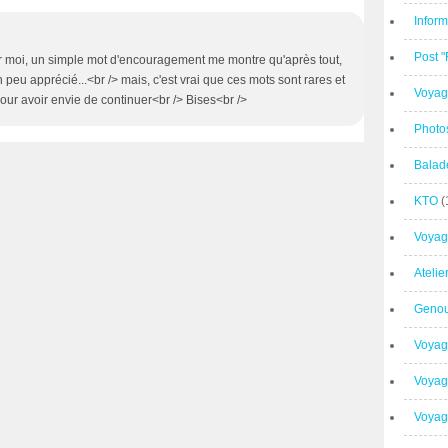
Inform
Post 
our moi, un simple mot d'encouragement me montre qu'après tout,
 peu apprécié...<br /> mais, c'est vrai que ces mots sont rares et
Voyag
our avoir envie de continuer<br /> Bises<br />
Photo
Balad
KTO
(
Voyag
Ateli
Geno
Voyag
Voyag
Voyage