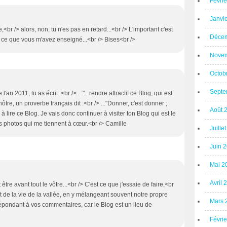
Févri
Janvi
,<br /> alors, non, tu n'es pas en retard...<br /> L'important c'est
Décem
e ce que vous m'avez enseigné...<br /> Bises<br />
Novem
Octob
Septe
an 2011, tu as écrit :<br /> ..."...rendre attractif ce Blog, qui est
le nôtre, un proverbe français dit :<br /> ..."Donner, c'est donner ;
Août 
ir à lire ce Blog. Je vais donc continuer à visiter ton Blog qui est le
 tes photos qui me tiennent à cœur.<br /> Camille
Juille
Juin 
Mai 2
Avril 
tre avant tout le vôtre...<br /> C'est ce que j'essaie de faire,<br
t de la vie de la vallée, en y mélangeant souvent notre propre
Mars 
n répondant à vos commentaires, car le Blog est un lieu de
Févri