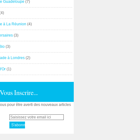
e Guadeloupe
(7)
(4)
e à La Réunion
(4)
ersaires
(3)
Bio
(3)
ade à Londres
(2)
d'Or
(1)
Vous Inscrire...
us pour être averti des nouveaux articles