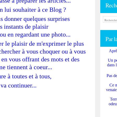
sé à préparer les articles...
Rech
n lui souhaiter à ce Blog ?
s donner quelques surprises
 instants de plaisir
 ou en regardant une photo...
Par l
 le plaisir de m'exprimer le plus
 chercher à vous choquer ou à vous
Aprè
 en vous offrant des mots et des
Un pe
dans l
e tiennent à coeur...
e à toutes et à tous,
Pas de
va continuer...
Ce m
venaie
Terr
odeur