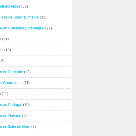
ations Après
(50)
"Face de Bouc" Birmanie
(32)
e en Colombie Britannique
(27)
s
(21)
es
(19)
16)
e en Birmanie
(12)
ers Gourmands
(11)
u
(11)
e au Portugal
(10)
e en Guyane
(9)
 en Italie du Nord
(8)