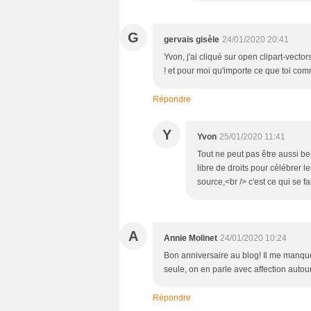
G
gervais gisèle
24/01/2020 20:41
Yvon, j'ai cliqué sur open clipart-vecto
! et pour moi qu'importe ce que toi com
Répondre
Y
Yvon
25/01/2020 11:41
Tout ne peut pas être aussi be
libre de droits pour célébrer le
source,<br /> c'est ce qui se fai
A
Annie Molinet
24/01/2020 10:24
Bon anniversaire au blog! Il me manquerai
seule, on en parle avec affection autour
Répondre