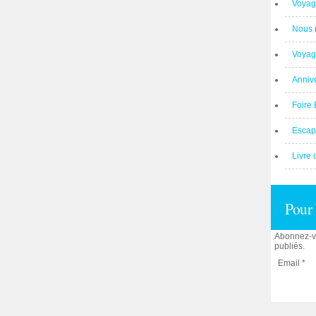
Voyag
Nous
Voyag
Anniv
Foire 
Escap
Livre 
Pour 
Abonnez-vo
publiés.
Email