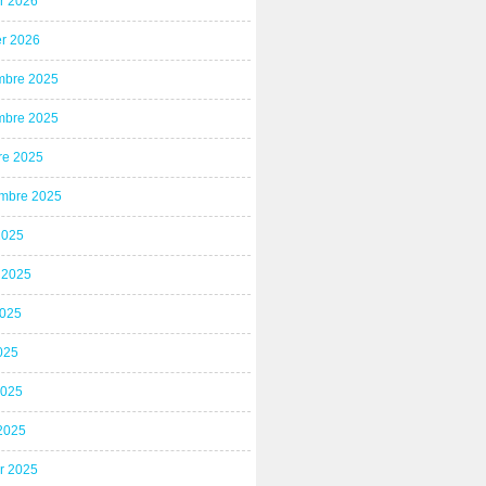
er 2026
er 2026
bre 2025
bre 2025
re 2025
mbre 2025
2025
t 2025
2025
025
2025
2025
er 2025