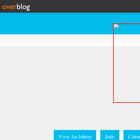
Vivre Au Jabron
Italie
Colom