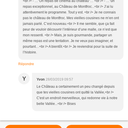
<br /> - …"Un repas de cinéma au château"… <br /> - …"un
repas exceptionnel, au Château de Montfroc...<br /> J’ai lu
attentivement le programme. Tout y est. <br /> Je ne connais
pas le château de Montfroc. Mes vieilles cousines ne m’en ont
jamais parlé. C’est nouveau.<br /> Il me semble, que ça fait
peur de vouloir découvrir l’intérieur d’une malle, ce n’est que
mon ressenti. <br /> Mais, je suis gourmande, partager un
même repas est une tentation. Je ne veux pas imaginer, et
pourtant…<br /> A bientôt.<br /> Je reviendrai pour la suite de
l’histoire.
Répondre
Y
Yvon
28/03/2019 09:57
Le Château a certainement un peu changé depuis
que tes vieilles cousines ont quitté la Vallée,<br />
C'est un endroit merveilleux, qui redonne vie à notre
belle Vallée...<br /> Bises