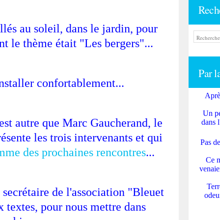
Rech
és au soleil, dans le jardin, pour
t le thème était "Les bergers"...
Par l
installer confortablement...
Aprè
Un pe
'est autre que Marc Gaucherand, le
dans l
ésente les trois intervenants et qui
Pas de
mme des prochaines rencontres
...
Ce m
venaie
Terr
 secrétaire de l'association "Bleuet
odeur
x textes, pour nous mettre dans