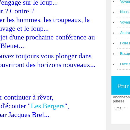
'engage sur le loup...
Voyag
r ? Contre ?
Nous
r les hommes, les troupeaux, la
Voyag
vage et le loup...
Anniv
objet d'une prochaine conférence au
Foire 
Bleuet...
Escap
ouvez toujours vous plonger dans
ouvriront des horizons nouveaux...
Livre 
Pour 
r continuer à rêver,
Abonnez-vo
publiés.
d'écouter "
Les Bergers
",
Email
ar Jacques Brel...