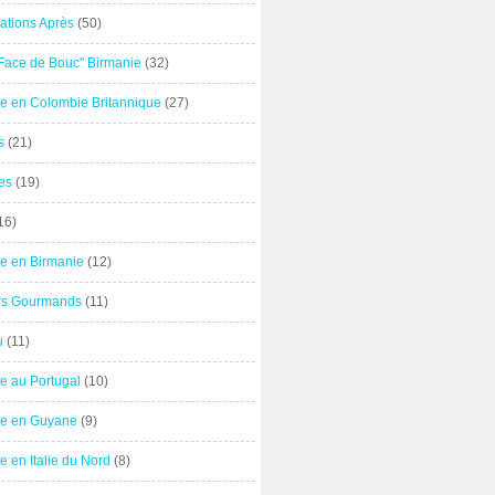
ations Après
(50)
"Face de Bouc" Birmanie
(32)
e en Colombie Britannique
(27)
s
(21)
es
(19)
16)
e en Birmanie
(12)
ers Gourmands
(11)
u
(11)
e au Portugal
(10)
e en Guyane
(9)
 en Italie du Nord
(8)