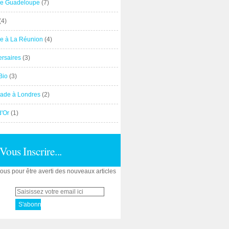
e Guadeloupe
(7)
(4)
e à La Réunion
(4)
ersaires
(3)
Bio
(3)
ade à Londres
(2)
d'Or
(1)
Vous Inscrire...
us pour être averti des nouveaux articles