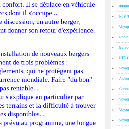
 confort. Il se déplace en véhicule
Inform
rcs dont il s'occupe...
Post 
 discussion, un autre berger,
Voyag
nt donner son retour d'expérience.
Photo
Balad
'installation de nouveaux bergers
KTO
(
ment de trois problèmes :
Voyag
glements, qui ne protègent pas
urrence mondiale. Faire "du bon"
Ateli
 pas rentable...
Geno
qui s'explique en particulier par
Voyag
 terrains et la difficulté à trouver
Voyag
res disponibles...
Voyage
pas prévu au programme, une longue