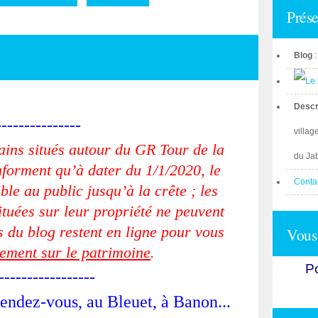
Prése
Blog
Descr
---------------
villag
rains situés autour du GR Tour de la
du Ja
forment qu’à dater du 1/1/2020, le
Conta
ble au public jusqu’à la crête ; les
tuées sur leur propriété ne peuvent
es du blog restent en ligne pour vous
Vous 
ement sur le patrimoine
.
Po
-----------------
endez-vous, au Bleuet, à Banon...