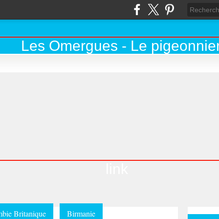
link
bie Britanique
Birmanie