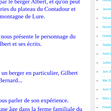
 par le berger Albert, et qu'on peut
Févri
ories du plateau du Contadour et
Janvi
a montagne de Lure.
Décem
Novem
ui nous présente le personnage du
Octob
bert et ses écrits.
Septe
Août 
Juille
 un berger en particulier, Gilbert
Juin 
Bernard...
Mai 2
Avril 
Mars 
nous parler de son expérience.
Févri
une âge dans la ferme familiale du