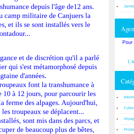
anshumance depuis l'âge de12 ans.
Janvi
du camp militaire de Canjuers la
, et ils se sont installés vers le
Agend
ontadour...
Pour 
ance et de discrétion qu'il a parlé
L'
tier qui s'est métamorphosé depuis
gtaine d'années.
Catég
roupeaux font la transhumance à
de 10 à 12 jours, pour parcourir les
Inform
la ferme des alpages. Aujourd'hui,
Cultu
 les troupeaux se déplacent...
stallés, sont mis dans des parcs, et
Voyag
ccuper de beaucoup plus de bêtes,
Prom