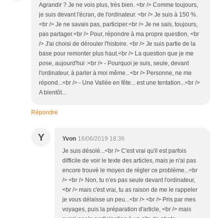
Agrandir ? Je ne vois plus, très bien. <br /> Comme toujours,
je suis devant l'écran, de l'ordinateur. <br /> Je suis à 150 %.
<br /> Je ne savais pas, participer.<br /> Je ne sais, toujours,
pas partager.<br /> Pour, répondre à ma propre question, <br
/> J'ai choisi de dérouler l'histoire. <br /> Je suis partie de la
base pour remonter plus haut.<br /> La question que je me
pose, aujourd'hui :<br /> - Pourquoi je suis, seule, devant
l'ordinateur, à parler à moi même...<br /> Personne, ne me
répond...<br /> - Une Vallée en fête... est une tentation...<br />
A bientôt...
Répondre
Y
Yvon
16/06/2019 18:36
Je suis désolé...<br /> C'est vrai qu'il est parfois
difficile de voir le texte des articles, mais je n'ai pas
encore trouvé le moyen de régler ce problème...<br
/> <br /> Non, tu n'es pas seule devant l'ordinateur,
<br /> mais c'est vrai, tu as raison de me le rappeler
je vous délaisse un peu...<br /> <br /> Pris par mes
voyages, puis la préparation d'article, <br /> mais