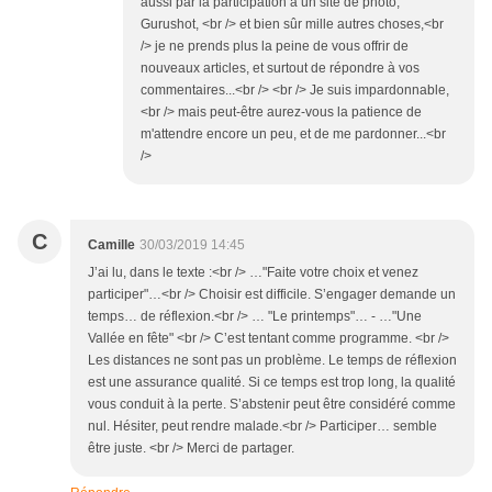
aussi par la participation à un site de photo,
Gurushot, <br /> et bien sûr mille autres choses,<br
/> je ne prends plus la peine de vous offrir de
nouveaux articles, et surtout de répondre à vos
commentaires...<br /> <br /> Je suis impardonnable,
<br /> mais peut-être aurez-vous la patience de
m'attendre encore un peu, et de me pardonner...<br
/>
C
Camille
30/03/2019 14:45
J’ai lu, dans le texte :<br /> …"Faite votre choix et venez
participer"…<br /> Choisir est difficile. S’engager demande un
temps… de réflexion.<br /> … "Le printemps"… - …"Une
Vallée en fête" <br /> C’est tentant comme programme. <br />
Les distances ne sont pas un problème. Le temps de réflexion
est une assurance qualité. Si ce temps est trop long, la qualité
vous conduit à la perte. S’abstenir peut être considéré comme
nul. Hésiter, peut rendre malade.<br /> Participer… semble
être juste. <br /> Merci de partager.