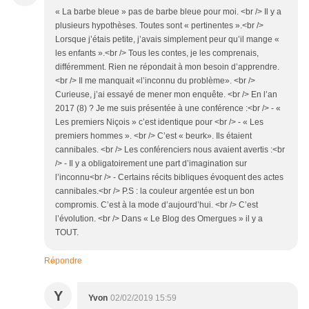
« La barbe bleue » pas de barbe bleue pour moi. <br /> Il y a
plusieurs hypothèses. Toutes sont « pertinentes ».<br />
Lorsque j’étais petite, j’avais simplement peur qu’il mange «
les enfants ».<br /> Tous les contes, je les comprenais,
différemment. Rien ne répondait à mon besoin d’apprendre.
<br /> Il me manquait «l’inconnu du problème». <br />
Curieuse, j’ai essayé de mener mon enquête. <br /> En l’an
2017 (8) ? Je me suis présentée à une conférence :<br /> - «
Les premiers Niçois » c’est identique pour <br /> - « Les
premiers hommes ». <br /> C’est « beurk». Ils étaient
cannibales. <br /> Les conférenciers nous avaient avertis :<br
/> - Il y a obligatoirement une part d’imagination sur
l’inconnu<br /> - Certains récits bibliques évoquent des actes
cannibales.<br /> P.S : la couleur argentée est un bon
compromis. C’est à la mode d’aujourd’hui. <br /> C’est
l’évolution. <br /> Dans « Le Blog des Omergues » il y a
TOUT.
Répondre
Y
Yvon
02/02/2019 15:59