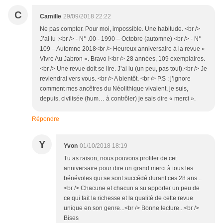
C
Camille
29/09/2018 22:22
Ne pas compter. Pour moi, impossible. Une habitude. <br />
J’ai lu :<br /> - N° .00 - 1990 – Octobre (automne) <br /> - N°
109 – Automne 2018<br /> Heureux anniversaire à la revue «
Vivre Au Jabron ». Bravo !<br /> 28 années, 109 exemplaires.
<br /> Une revue doit se lire. J’ai lu (un peu, pas tout).<br /> Je
reviendrai vers vous. <br /> A bientôt. <br /> P.S : j’ignore
comment mes ancêtres du Néolithique vivaient, je suis,
depuis, civilisée (hum… à contrôler) je sais dire « merci ».
Répondre
Y
Yvon
01/10/2018 18:19
Tu as raison, nous pouvons profiter de cet
anniversaire pour dire un grand merci à tous les
bénévoles qui se sont succédé durant ces 28 ans...
<br /> Chacune et chacun a su apporter un peu de
ce qui fait la richesse et la qualité de cette revue
unique en son genre...<br /> Bonne lecture...<br />
Bises