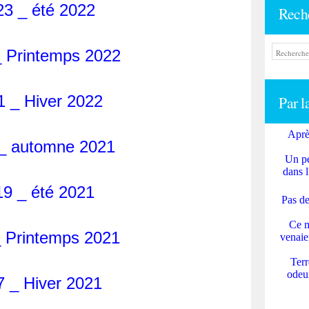
23 _ été 2022
Rech
_ Printemps 2022
1 _ Hiver 2022
Par l
Aprè
_ automne 2021
Un pe
dans l
19 _ été 2021
Pas de
Ce m
_ Printemps 2021
venaie
Terr
odeur
7 _ Hiver 2021