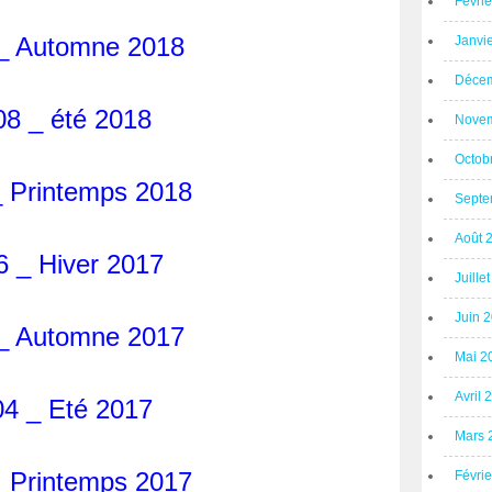
Févri
_ Automne 2018
Janvi
Décem
08 _ été 2018
Novem
Octob
_ Printemps 2018
Septe
Août 
6 _ Hiver 2017
Juille
Juin 
_ Automne 2017
Mai 2
Avril 
04 _ Eté 2017
Mars 
_ Printemps 2017
Févri