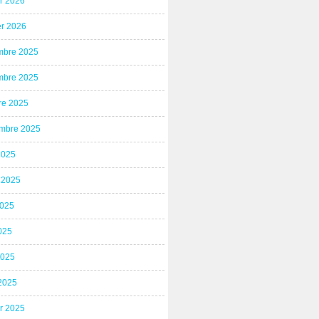
er 2026
er 2026
bre 2025
bre 2025
re 2025
mbre 2025
2025
t 2025
2025
025
2025
2025
er 2025