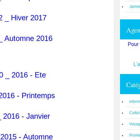
Janvi
2 _ Hiver 2017
Agend
_ Automne 2016
Pour 
L'
0 _ 2016 - Ete
Catég
2016 - Printemps
Inform
Cultu
 2016 - Janvier
Voyag
 2015 - Automne
Prom