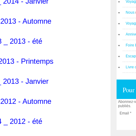
 2014 - Janvier
Voyag
Nous
 2013 - Automne
Voyag
Anniv
 _ 2013 - été
Foire 
Escap
2013 - Printemps
Livre 
 2013 - Janvier
Pour 
 2012 - Automne
Abonnez-vo
publiés.
Email
 _ 2012 - été