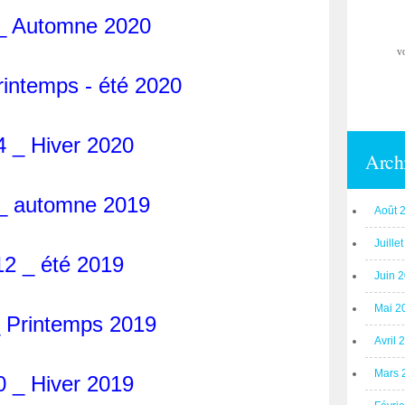
_ Automne 2020
v
rintemps - été 2020
4 _ Hiver 2020
Arch
_ automne 2019
Août 
Juille
12 _ été 2019
Juin 
Mai 2
_ Printemps 2019
Avril 
Mars 
0 _ Hiver 2019