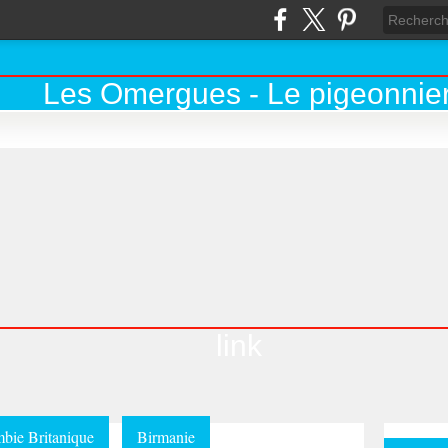
link
bie Britanique
Birmanie