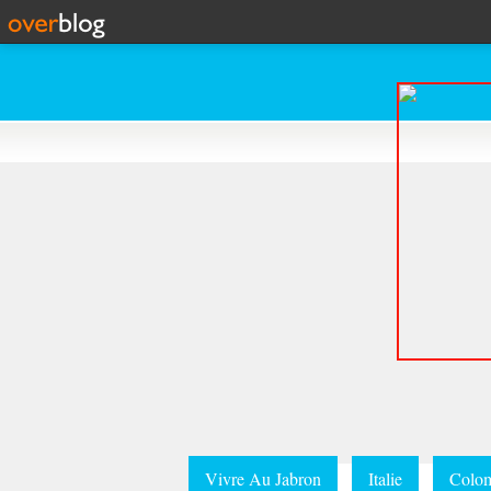
Vivre Au Jabron
Italie
Colom