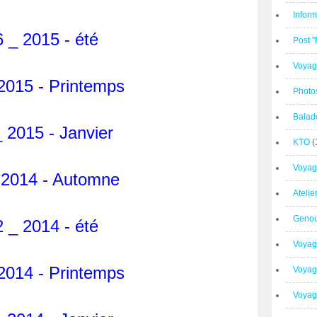
Inform
 _ 2015 - été
Post 
Voyag
2015 - Printemps
Photo
Balad
 2015 - Janvier
KTO
(
Voyag
 2014 - Automne
Ateli
Geno
 _ 2014 - été
Voyag
2014 - Printemps
Voyag
Voyage