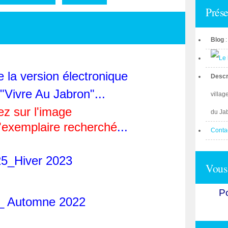
Prése
Blog
de la version électronique
Descr
 "Vivre Au Jabron"...
villag
ez sur l'image
du Ja
l'exemplaire recherché
...
Conta
25_Hiver 2023
Vous 
Po
_ Automne 2022