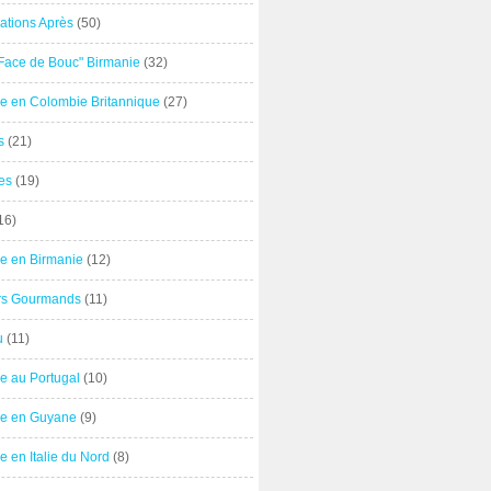
ations Après
(50)
"Face de Bouc" Birmanie
(32)
e en Colombie Britannique
(27)
s
(21)
es
(19)
16)
e en Birmanie
(12)
ers Gourmands
(11)
u
(11)
e au Portugal
(10)
e en Guyane
(9)
 en Italie du Nord
(8)