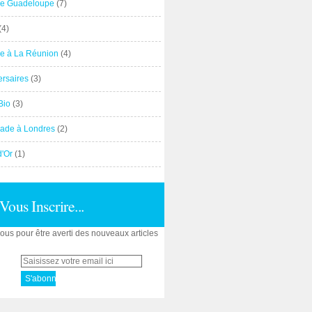
e Guadeloupe
(7)
(4)
e à La Réunion
(4)
ersaires
(3)
Bio
(3)
ade à Londres
(2)
d'Or
(1)
Vous Inscrire...
us pour être averti des nouveaux articles