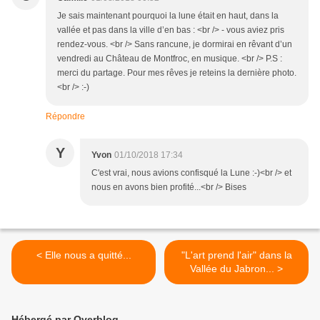
Je sais maintenant pourquoi la lune était en haut, dans la
vallée et pas dans la ville d’en bas : <br /> - vous aviez pris
rendez-vous. <br /> Sans rancune, je dormirai en rêvant d’un
vendredi au Château de Montfroc, en musique. <br /> P.S :
merci du partage. Pour mes rêves je reteins la dernière photo.
<br /> :-)
Répondre
Y
Yvon
01/10/2018 17:34
C'est vrai, nous avions confisqué la Lune :-)<br /> et
nous en avons bien profité...<br /> Bises
< Elle nous a quitté...
"L'art prend l'air" dans la
Vallée du Jabron... >
Hébergé par Overblog