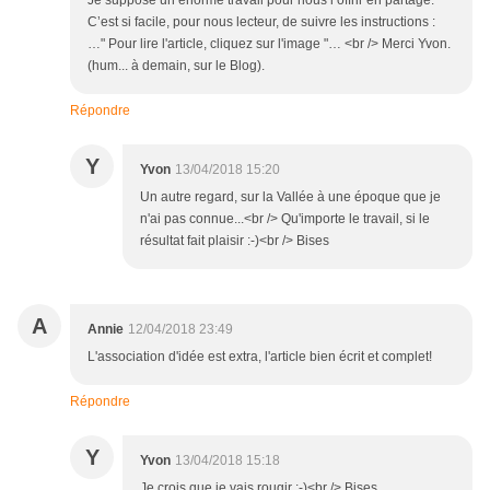
Je suppose un énorme travail pour nous l’offrir en partage.
C’est si facile, pour nous lecteur, de suivre les instructions :
…" Pour lire l'article, cliquez sur l'image "… <br /> Merci Yvon.
(hum... à demain, sur le Blog).
Répondre
Y
Yvon
13/04/2018 15:20
Un autre regard, sur la Vallée à une époque que je
n'ai pas connue...<br /> Qu'importe le travail, si le
résultat fait plaisir :-)<br /> Bises
A
Annie
12/04/2018 23:49
L'association d'idée est extra, l'article bien écrit et complet!
Répondre
Y
Yvon
13/04/2018 15:18
Je crois que je vais rougir :-)<br /> Bises