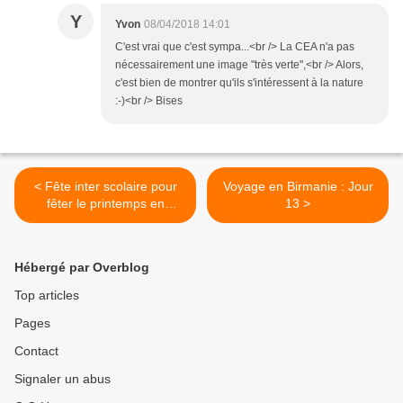
Y
Yvon
08/04/2018 14:01
C'est vrai que c'est sympa...<br /> La CEA n'a pas
nécessairement une image "très verte",<br /> Alors,
c'est bien de montrer qu'ils s'intéressent à la nature
:-)<br /> Bises
< Fête inter scolaire pour
Voyage en Birmanie : Jour
fêter le printemps en
13 >
poésie...
Hébergé par Overblog
Top articles
Pages
Contact
Signaler un abus