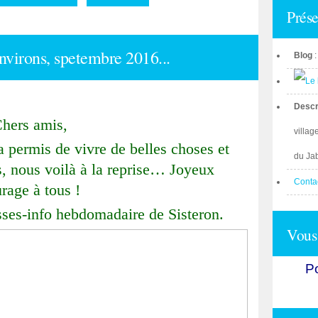
Prése
environs, spetembre 2016...
Blog
Descr
hers amis,
villag
a permis de vivre de belles choses et
du Ja
es, nous voilà à la reprise… Joyeux
Conta
rage à tous !
isses-info hebdomadaire de Sisteron.
Vous 
Po