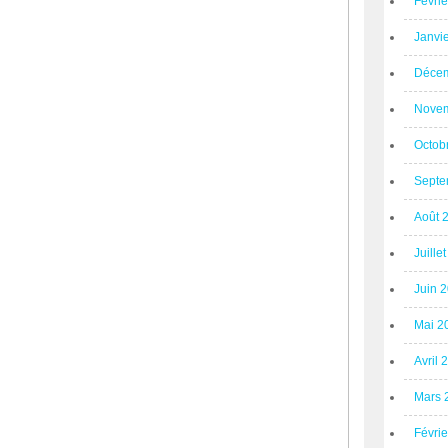
Févri
Janvi
Décem
Novem
Octob
Septe
Août 
Juille
Juin 
Mai 2
Avril 
Mars 
Févri