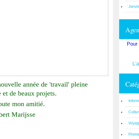
Janvi
Agend
Pour 
L'
Catég
ouvelle année de 'travail' pleine
 et de beaux projets.
Inform
oute mon amitié.
Cultu
bert Marijsse
Voyag
Prom