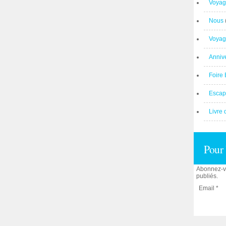
Voyag
Nous
Voyag
Anniv
Foire 
Escap
Livre 
Pour 
Abonnez-vo
publiés.
Email