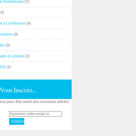
e Guadeloupe
(7)
(4)
e à La Réunion
(4)
ersaires
(3)
Bio
(3)
ade à Londres
(2)
d'Or
(1)
Vous Inscrire...
us pour être averti des nouveaux articles