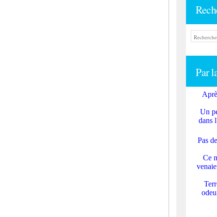
Rech
Par l
Aprè
Un pe
dans l
Pas de
Ce m
venaie
Terr
odeur