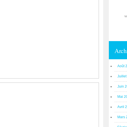
v
Arch
Août 
Juille
Juin 
Mai 2
Avril 
Mars 