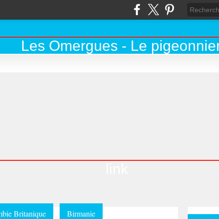
link
bie Britanique
Birmanie