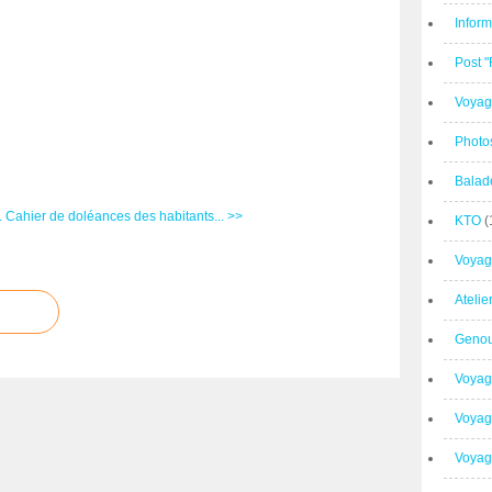
Inform
Post 
Voyag
Photo
Balad
.
Cahier de doléances des habitants... >>
KTO
(
Voyag
Ateli
Geno
Voyag
Voyag
Voyage