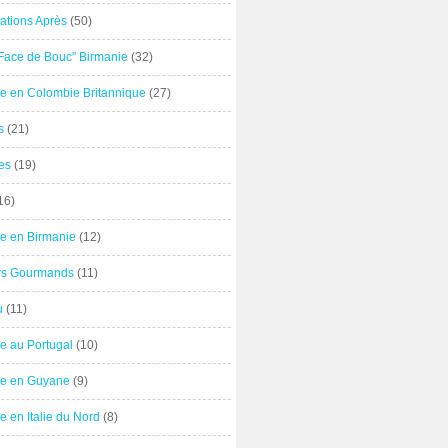
ations Après
(50)
"Face de Bouc" Birmanie
(32)
e en Colombie Britannique
(27)
s
(21)
es
(19)
16)
e en Birmanie
(12)
ers Gourmands
(11)
u
(11)
e au Portugal
(10)
e en Guyane
(9)
 en Italie du Nord
(8)