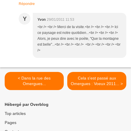
Répondre
Y
Yvon
29/01/2011 11:53
<br /> <br /> Merci de ta visite.<br /> <br /> <br /> Ici
ce paysage est notre quotidien...<br /> <br /> <br />
Alors, je peux dire avec le poète, "Que la montagne
est belle"...<br /> <br /> <br /> <br /> <br /> <br /> <br
/>
< Dans la rue des
Cela s'est passé aux
Omergues...
Omergues : Voeux 2011... >
Hébergé par Overblog
Top articles
Pages