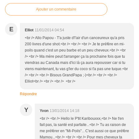
Ajouter un commentaire
E
Elliot
11/01/2014 04:54
<br /> Allo Papou - T'a juste d'l'air d'un canceureux qu'a pris
200 livres d'une shot.<br /> <br /> <br /> Je te préfère en mi-
poils quand c'est un peu barbe et un peu cheveux.<br /> <br
/> <br /> Ma mère peut t'arranger ça la prochaine fois que tu
viendras au Canada mais d'ici là ça aura repousser car si tu
viens maintenant, tu vas g'ler du coco si t'a pas une tuque.<br
/> <br /> <br /> Bisous GrandPapa ;-)<br /> <br /> <br />
Elliot<br /> <br /> <br /> <br />
Répondre
Y
Yvon
13/01/2014 14:18
<br /> <br /> Hello le P'tit Karibouxxx,<br /> Ne t'en
fait pas, la santé est parfaite...<br /> Tu as raison de
me préférer en "Mi-Poils"... C'est aussi ce que préfère
Mamou...<br /> <br /> <br /> Pour mes cheveux ta