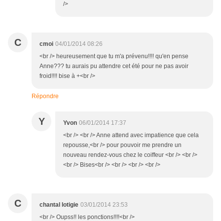
/>
C
cmoi
04/01/2014 08:26
<br /> heureusement que tu m'a prévenu!!!! qu'en pense
Anne??? tu aurais pu attendre cet été pour ne pas avoir
froid!!!! bise à +<br />
Répondre
Y
Yvon
06/01/2014 17:37
<br /> <br /> Anne attend avec impatience que cela
repousse,<br /> pour pouvoir me prendre un
nouveau rendez-vous chez le coiffeur <br /> <br />
<br /> Bises<br /> <br /> <br /> <br />
C
chantal lotigie
03/01/2014 23:53
<br /> Oupss!! les ponctions!!!!<br />