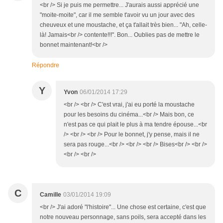
<br /> Si je puis me permettre... J'aurais aussi apprécié une
"moite-moite", car il me semble t'avoir vu un jour avec des
cheuveux et une moustache, et ça t'allait très bien... "Ah, celle-
là! Jamais<br /> contente!!!". Bon... Oublies pas de mettre le
bonnet maintenant!<br />
Répondre
Y
Yvon
06/01/2014 17:29
<br /> <br /> C'est vrai, j'ai eu porté la moustache
pour les besoins du cinéma...<br /> Mais bon, ce
n'est pas ce qui plait le plus à ma tendre épouse...<br
/> <br /> <br /> Pour le bonnet, j'y pense, mais il ne
sera pas rouge...<br /> <br /> <br /> Bises<br /> <br />
<br /> <br />
C
Camille
03/01/2014 19:09
<br /> J'ai adoré "l'histoire"... Une chose est certaine, c'est que
notre nouveau personnage, sans poils, sera accepté dans les