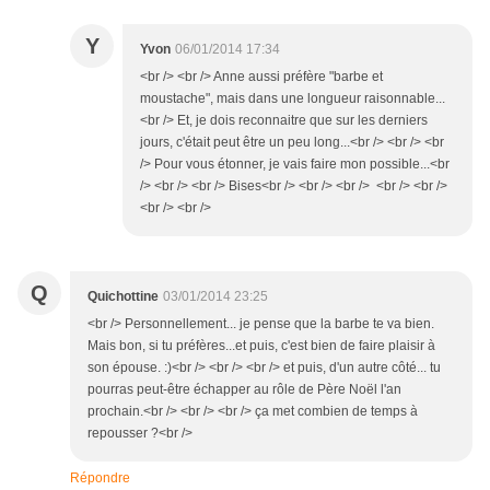
Y
Yvon
06/01/2014 17:34
<br /> <br /> Anne aussi préfère "barbe et
moustache", mais dans une longueur raisonnable...
<br /> Et, je dois reconnaitre que sur les derniers
jours, c'était peut être un peu long...<br /> <br /> <br
/> Pour vous étonner, je vais faire mon possible...<br
/> <br /> <br /> Bises<br /> <br /> <br /> <br /> <br />
<br /> <br />
Q
Quichottine
03/01/2014 23:25
<br /> Personnellement... je pense que la barbe te va bien.
Mais bon, si tu préfères...et puis, c'est bien de faire plaisir à
son épouse. :)<br /> <br /> <br /> et puis, d'un autre côté... tu
pourras peut-être échapper au rôle de Père Noël l'an
prochain.<br /> <br /> <br /> ça met combien de temps à
repousser ?<br />
Répondre