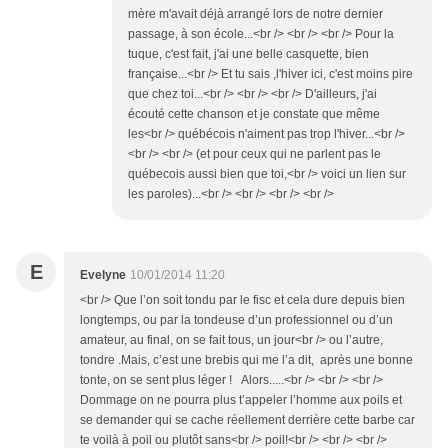
mère m'avait déjà arrangé lors de notre dernier
passage, à son école...<br /> <br /> <br /> Pour la
tuque, c'est fait, j'ai une belle casquette, bien
française...<br /> Et tu sais ,l'hiver ici, c'est moins pire
que chez toi...<br /> <br /> <br /> D'ailleurs, j'ai
écouté cette chanson et je constate que même
les<br /> québécois n'aiment pas trop l'hiver...<br />
<br /> <br /> (et pour ceux qui ne parlent pas le
québecois aussi bien que toi,<br /> voici un lien sur
les paroles)...<br /> <br /> <br /> <br />
E
Evelyne
10/01/2014 11:20
<br /> Que l’on soit tondu par le fisc et cela dure depuis bien
longtemps, ou par la tondeuse d’un professionnel ou d’un
amateur, au final, on se fait tous, un jour<br /> ou l’autre,
tondre .Mais, c’est une brebis qui me l’a dit, après une bonne
tonte, on se sent plus léger ! Alors.....<br /> <br /> <br />
Dommage on ne pourra plus t’appeler l’homme aux poils et
se demander qui se cache réellement derrière cette barbe car
te voilà à poil ou plutôt sans<br /> poil!<br /> <br /> <br />