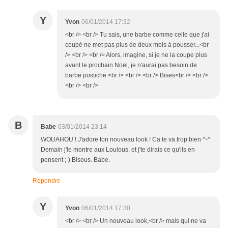
Y
Yvon
06/01/2014 17:32
<br /> <br /> Tu sais, une barbe comme celle que j'ai
coupé ne met pas plus de deux mois à pousser...<br
/> <br /> <br /> Alors, imagine, si je ne la coupe plus
avant le prochain Noël, je n'aurai pas besoin de
barbe postiche <br /> <br /> <br /> Bises<br /> <br />
<br /> <br />
B
Babe
03/01/2014 23:14
WOUAHOU ! J'adore ton nouveau look ! Ca te va trop bien ^-^
Demain j'le montre aux Loulous, et j'te dirais ce qu'ils en
pensent ;-) Bisous. Babe.
Répondre
Y
Yvon
06/01/2014 17:30
<br /> <br /> Un nouveau look,<br /> mais qui ne va