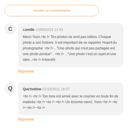
Ajouter un commentaire
C
camille
10/09/2019 12:43
Merci Yvon,<br /> Tes photos ne sont pas ratées. Chaque
photo a son histoire. Il est important de se rappeler l'esprit du
photographe :<br /> ..."Une photo qui n'est pas partagée est
une photo perdue" ...<br /> ..."Une photo c'est un sujet et une
idée...<br /> A bientôt
Répondre
Q
Quichottine
01/10/2011 16:07
<br /> <br /> Ton livre est arrivé avec le courrier en toute fin de
matinée.<br /> <br /> <br /> Un énorme merci, Yvon.<br /> <br
/> <br /> <br />
Répondre