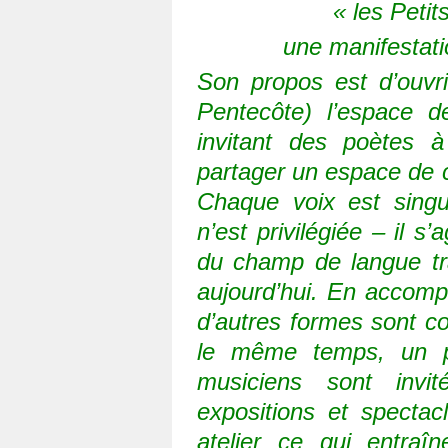
« les Petit
une manifestati
Son propos est d’ouvr
Pentecôte) l’espace d
invitant des poètes à
partager un espace de cr
Chaque voix est singu
n’est privilégiée – il s’
du champ de langue tra
aujourd’hui. En accomp
d’autres formes sont c
le même temps, un pl
musiciens sont invi
expositions et spectac
atelier ce qui entraîn