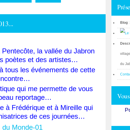
Prése
13...
Blog
Descr
 Pentecôte, la vallée du Jabron
villag
es poètes et des artistes…
du Ja
 à tous les événements de cette
Conta
encontre…
oétique qui me permette de vous
Vous 
n beau reportage…
le à Frédérique et à Mireille qui
Po
anisatrices de ces journées…