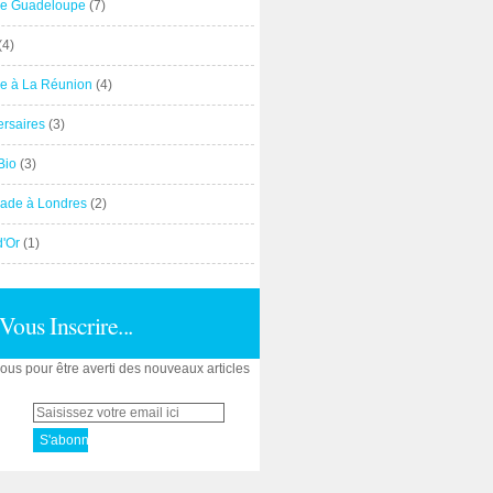
e Guadeloupe
(7)
(4)
e à La Réunion
(4)
ersaires
(3)
Bio
(3)
ade à Londres
(2)
d'Or
(1)
Vous Inscrire...
us pour être averti des nouveaux articles