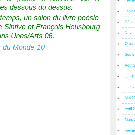
Févri
 les dessous du dessus.
Janvi
emps, un salon du livre poésie
Décem
e Sintive et François Heusbourg
Novem
ons Unes/Arts 06.
Octob
Septe
Août 
Juille
Juin 
Mai 2
Avril 
Mars 
Févri