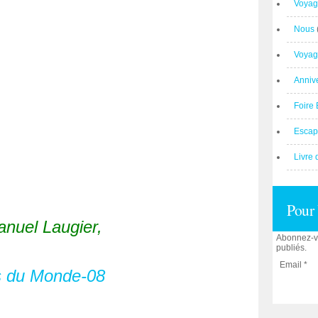
Voyag
Nous
Voyag
Anniv
Foire 
Escap
Livre 
Pour 
uel Laugier,
Abonnez-vo
publiés.
Email