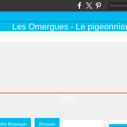
link
bie Britanique
Birmanie