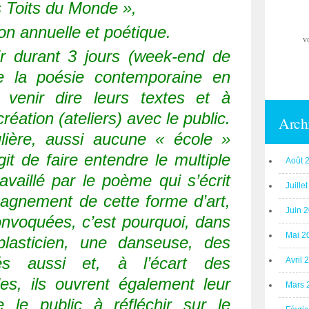
s Toits du Monde »,
on annuelle et poétique.
v
ir durant 3 jours (week-end de
e la poésie contemporaine en
 venir dire leurs textes et à
éation (ateliers) avec le public.
Arch
lière, aussi aucune « école »
agit de faire entendre le multiple
Août 
vaillé par le poème qui s’écrit
Juille
agnement de cette forme d’art,
Juin 
onvoquées, c’est pourquoi, dans
Mai 2
asticien, une danseuse, des
tés aussi et, à l’écart des
Avril 
les, ils ouvrent également leur
Mars 
e le public à réfléchir sur le