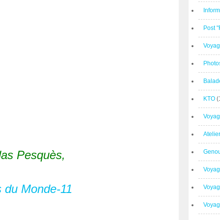
Inform
Post 
Voyag
Photo
Balad
KTO
(
Voyag
Ateli
las Pesquès,
Geno
Voyag
Voyag
Voyage