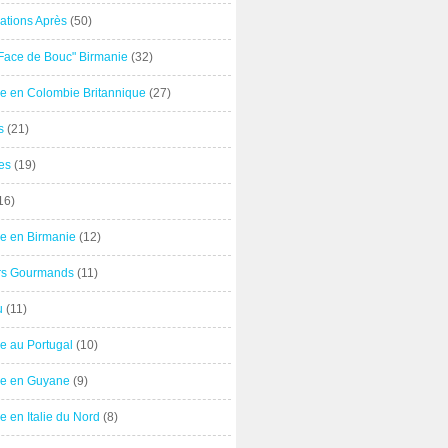
ations Après
(50)
"Face de Bouc" Birmanie
(32)
e en Colombie Britannique
(27)
s
(21)
es
(19)
16)
e en Birmanie
(12)
ers Gourmands
(11)
u
(11)
e au Portugal
(10)
e en Guyane
(9)
 en Italie du Nord
(8)