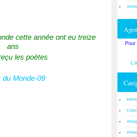
Janvi
Agend
onde cette année ont eu treize
Pour 
ans
 reçu les poètes
L'
Catég
Inform
Cultu
Voyag
Prom