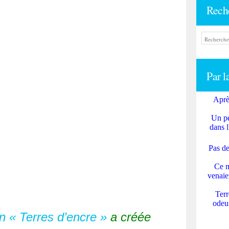
Rech
Par l
Aprè
Un pe
dans l
Pas de
Ce m
venaie
Terr
odeur
on « Terres d’encre »
a créée