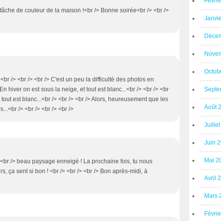
Févri
a tâche de couleur de la maison !<br /> Bonne soirée<br /> <br />
Janvi
Décem
Novem
Octob
<br /> <br /> <br /> C'est un peu la difficulté des photos en
Septe
En hiver on est sous la neige, et tout est blanc...<br /> <br /> <br
t tout est blanc...<br /> <br /> <br /> Alors, heureusement que les
Août 
..<br /> <br /> <br /> <br />
Juille
Juin 
Mai 2
> <br /> beau paysage enneigé ! La prochaine fois, tu nous
, ça sent si bon ! <br /> <br /> <br /> Bon après-midi, à
Avril 
Mars 
Févri