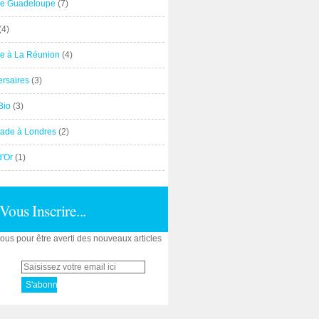
e Guadeloupe
(7)
(4)
e à La Réunion
(4)
ersaires
(3)
Bio
(3)
ade à Londres
(2)
d'Or
(1)
Vous Inscrire...
us pour être averti des nouveaux articles