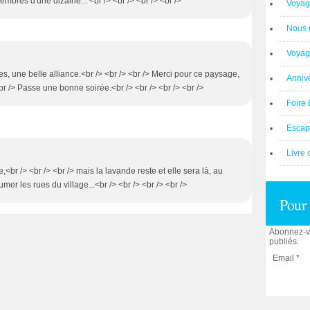
bres d'une dizaine... <br /> <br /> <br /> <br />
Voyag
Nous
Voyag
s, une belle alliance.<br /> <br /> <br /> Merci pour ce paysage,
Anniv
<br /> Passe une bonne soirée.<br /> <br /> <br /> <br />
Foire 
Escap
Livre 
e,<br /> <br /> <br /> mais la lavande reste et elle sera là, au
mer les rues du village...<br /> <br /> <br /> <br />
Pour 
Abonnez-vo
publiés.
Email