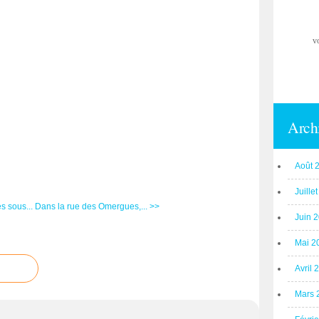
v
Arch
Août 
Juille
 sous...
Dans la rue des Omergues,... >>
Juin 
Mai 2
Avril 
Mars 