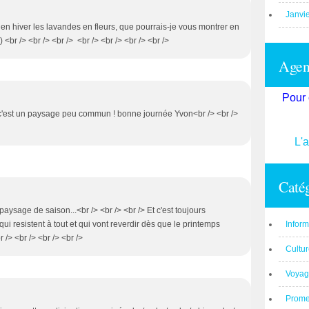
Janvi
e en hiver les lavandes en fleurs, que pourrais-je vous montrer en
) <br /> <br /> <br /> <br /> <br /> <br /> <br />
Agend
Pour 
 c'est un paysage peu commun ! bonne journée Yvon<br /> <br />
L'
Catég
 paysage de saison...<br /> <br /> <br /> Et c'est toujours
Inform
qui resistent à tout et qui vont reverdir dès que le printemps
r /> <br /> <br /> <br />
Cultu
Voyag
Prom