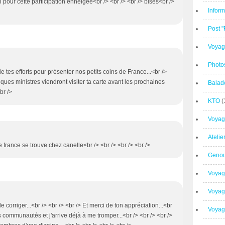
i pour cette participation enneigée<br /> <br /> <br /> bises<br />
Inform
Post 
Voyag
Photo
 tes efforts pour présenter nos petits coins de France...<br />
ques ministres viendront visiter ta carte avant les prochaines
Balad
br />
KTO
(
Voyag
Ateli
e france se trouve chez canelle<br /> <br /> <br /> <br />
Geno
Voyag
Voyag
e corriger...<br /> <br /> <br /> Et merci de ton appréciation...<br
Voyage
is communautés et j'arrive déjà à me tromper...<br /> <br /> <br />