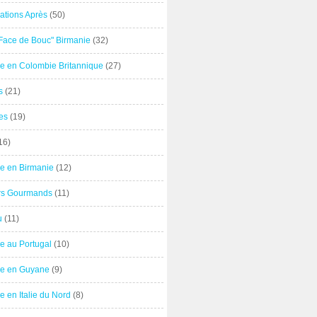
ations Après
(50)
"Face de Bouc" Birmanie
(32)
e en Colombie Britannique
(27)
s
(21)
es
(19)
16)
e en Birmanie
(12)
ers Gourmands
(11)
u
(11)
e au Portugal
(10)
e en Guyane
(9)
 en Italie du Nord
(8)