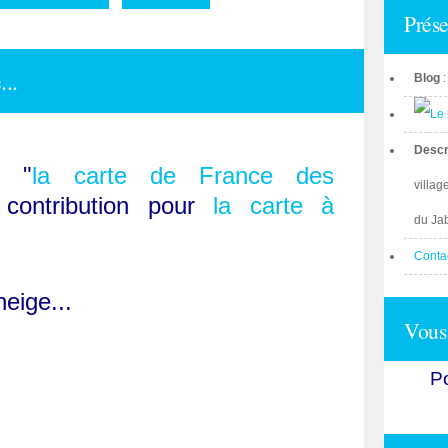
Prése
..
Blog
Descr
é "
la carte de France des
villag
 contribution pour
la carte à
du Ja
Conta
eige...
Vous 
Po