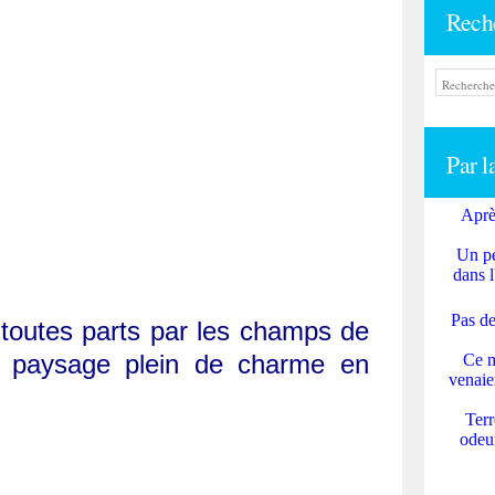
Rech
Par l
Aprè
Un pe
dans l
Pas de
 toutes parts par les champs de
n paysage plein de charme en
Ce m
venaie
Terr
odeur