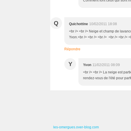
Comment font ceux qui sont mem
Q
Quichottine
10/02/2011 18:08
<br /> <br /> Neige et champ de lavance
Yvon.<br /> <br /> <br /> <br /> <br /> 
Répondre
Y
Yvon
11/02/2011 08:09
<br /> <br /> La neige est parti
rendez-vous de l'été pour parfu
les-omergues.over-blog.com