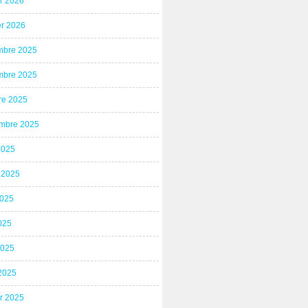
er 2026
er 2026
bre 2025
bre 2025
re 2025
mbre 2025
2025
t 2025
2025
025
2025
2025
er 2025