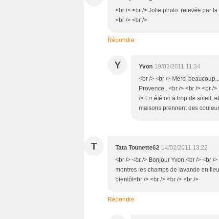
<br /> <br /> Jolie photo relevée par l
<br /> <br />
Répondre
Y
Yvon
19/02/2011 11:34
<br /> <br /> Merci beaucoup...
Provence...<br /> <br /> <br /> 
/> En été on a trop de soleil, e
maisons prennent des couleurs.
T
Tata Tounette62
14/02/2011 13:22
<br /> <br /> Bonjour Yvon,<br /> <br /
montres les champs de lavande en fleurs
bientôt<br /> <br /> <br /> <br />
Répondre