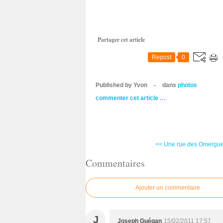
Partager cet article
Repost
0
Published by Yvon
-
dans
photos
commenter cet article
…
<< Une rue des Omergues
Commentaires
Ajouter un commentaire
J
Joseph Guégan
15/02/2011 17:57