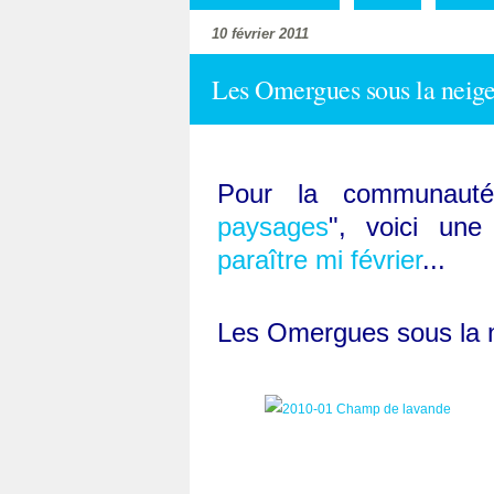
10 février 2011
Les Omergues sous la neige.
Pour la communaut
paysages
", voici une
paraître mi février
...
Les Omergues sous la n