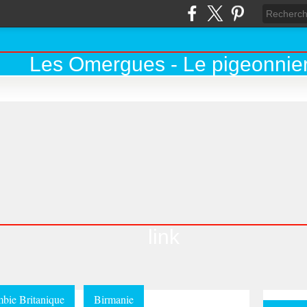
link
bie Britanique
Birmanie