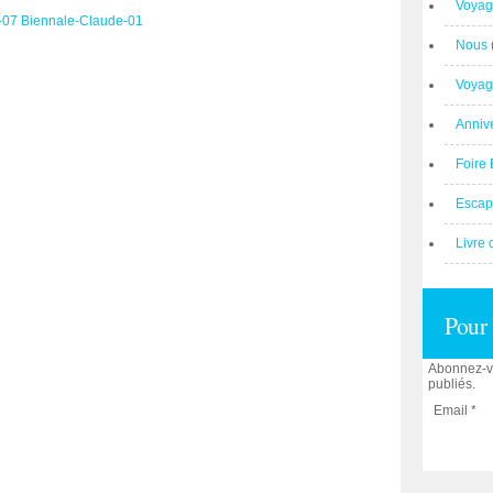
Voyag
Nous
Voyag
Anniv
Foire 
Escap
Livre 
Pour 
Abonnez-vo
publiés.
Email