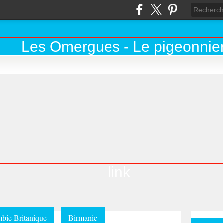
link
bie Britanique
Birmanie