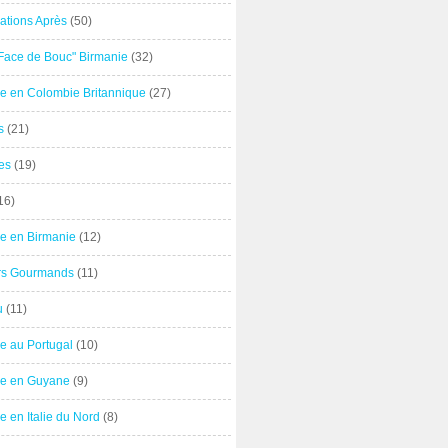
ations Après
(50)
"Face de Bouc" Birmanie
(32)
e en Colombie Britannique
(27)
s
(21)
es
(19)
16)
e en Birmanie
(12)
ers Gourmands
(11)
u
(11)
e au Portugal
(10)
e en Guyane
(9)
 en Italie du Nord
(8)