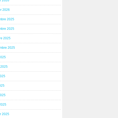
er 2026
er 2026
bre 2025
bre 2025
re 2025
mbre 2025
2025
t 2025
2025
025
2025
2025
er 2025