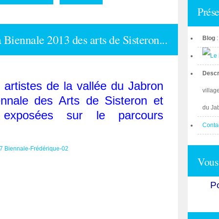
Prése
a Biennale 2013 des arts de Sisteron...
Blog
Descr
artistes de la vallée du Jabron
villag
ennale des Arts de Sisteron et
du Ja
exposées sur le parcours
Conta
Vous 
Po