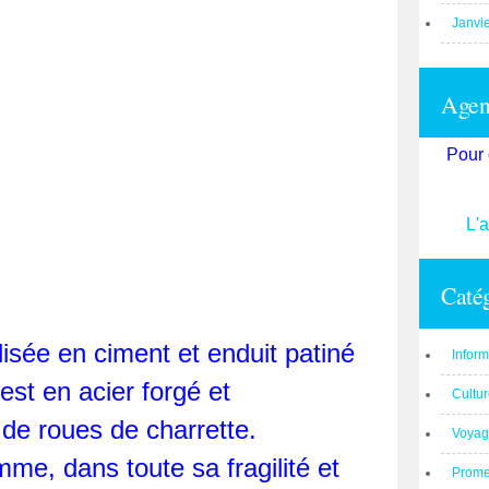
Janvi
Agend
Pour 
L'
Catég
lisée en ciment et enduit patiné
Inform
 est en acier forgé et
Cultu
de roues de charrette.
Voyag
me, dans toute sa fragilité et
Prom