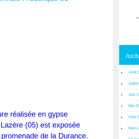
v
Arch
Août 
Juille
Juin 
Mai 2
ure réalisée en gypse
Avril 
 Lazère (05) est exposée
Mars 
la promenade de la Durance.