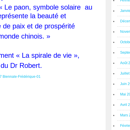
Févri
 « Le paon, symbole solaire au
Janvi
présente la beauté et
Décem
 de paix et de prospérité
Novem
monde chinois. »
Octob
Septe
ent « La spirale de vie »,
Août 
 du Dr Robert.
Juille
Juin 
Mai 2
Avril 
Mars 
Févri