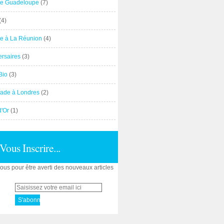
e Guadeloupe
(7)
(4)
e à La Réunion
(4)
ersaires
(3)
Bio
(3)
ade à Londres
(2)
d'Or
(1)
Vous Inscrire...
us pour être averti des nouveaux articles