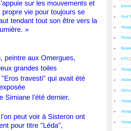
s’appuie sur les mouvements et
Inform
propre vie pour toujours se
Post 
aut tendant tout son être vers la
Voyag
umière. »
Photo
Balad
n, peintre aux Omergues,
KTO
(
eux grandes toiles
Voyag
 "Eros travesti" qui avait été
Ateli
exposée
Geno
 Simiane l'été dernier.
Voyag
Voyag
l'on peut voir à Sisteron ont
Voyage
nt pour titre "Léda",