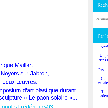
Rech
Par l
Aprè
Un pe
dans l
rique Maillart,
Pas de
 Noyers sur Jabron,
Ce m
 deux œuvres.
venaie
mposium d’art plastique durant
Terr
odeur
 sculpture « Le paon solaire »...