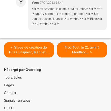
Y
Yvon
07/04/2012 13:44
<br /> <br /> Alors je compte sur toi...<br /> <br /> <br
/> Nous y serons, si le temps le premet...<br /> Un
peu de gris ces jours ci...<br /> <br /> <br /> Bises<br
/> <br /> <br /> <br />
< Stage de création de
Troc Tout, le 21 avril à
"livres uniques", les 9 et 10
Montfroc... >
juillet à Saint Vincent...
Hébergé par Overblog
Top articles
Pages
Contact
Signaler un abus
C.G.U.