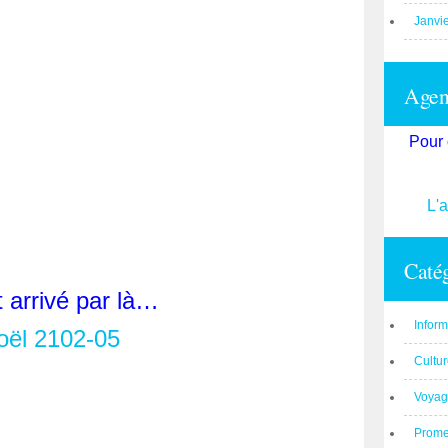
Janvi
Agend
Pour 
L'
Catég
st arrivé par là…
Inform
Cultu
Voyag
Prom