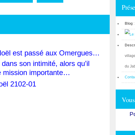
Prése
Blog
Descr
 Noël est passé aux Omergues…
villag
dans son intimité, alors qu’il
du Ja
te mission importante…
Conta
Vous 
Po