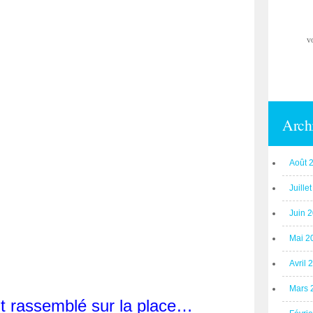
v
Arch
Août 
Juille
Juin 
Mai 2
Avril 
Mars 
it rassemblé sur la place…