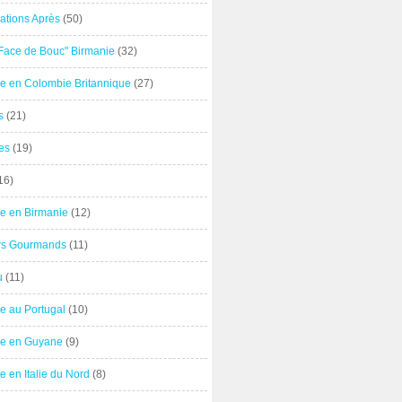
ations Après
(50)
"Face de Bouc" Birmanie
(32)
e en Colombie Britannique
(27)
s
(21)
es
(19)
16)
e en Birmanie
(12)
ers Gourmands
(11)
u
(11)
e au Portugal
(10)
e en Guyane
(9)
 en Italie du Nord
(8)