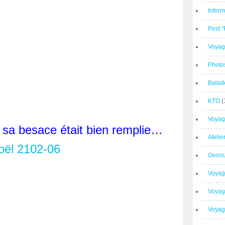
Inform
Post 
Voyag
Photo
Balad
KTO
(
Voyag
a besace était bien remplie…
Ateli
Geno
Voyag
Voyag
Voyage