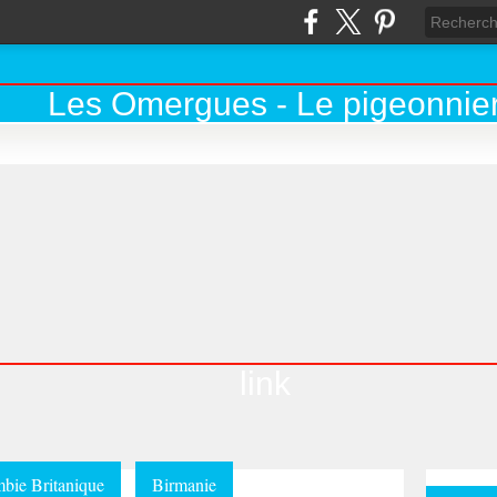
link
bie Britanique
Birmanie