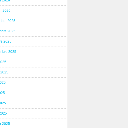
er 2026
er 2026
bre 2025
bre 2025
re 2025
mbre 2025
2025
t 2025
2025
025
2025
2025
er 2025