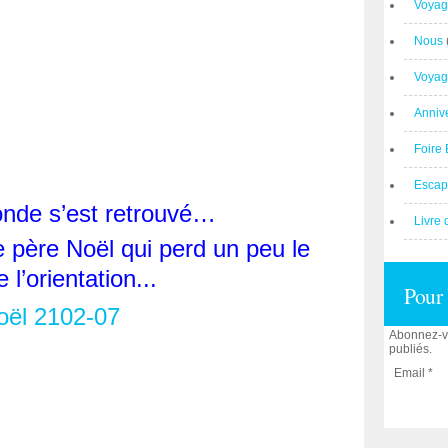
Voyag
Nous
Voyag
Anniv
Foire 
Escap
onde s’est retrouvé…
Livre 
le père Noël qui perd un peu le
 l’orientation...
Pour 
Abonnez-vo
publiés.
Email