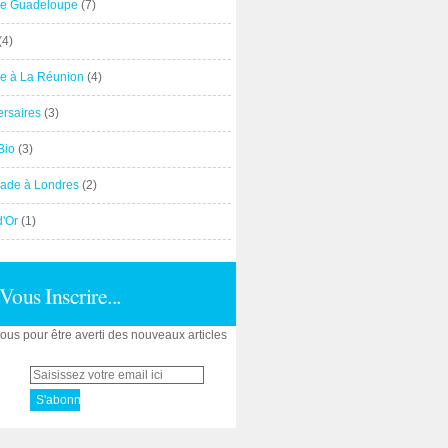
e Guadeloupe
(7)
(4)
e à La Réunion
(4)
ersaires
(3)
Bio
(3)
ade à Londres
(2)
d'Or
(1)
Vous Inscrire...
us pour être averti des nouveaux articles