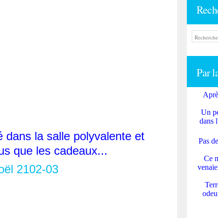
Rech
Par l
Aprè
Un pe
dans l
é dans la salle polyvalente et
Pas de
lus que les cadeaux...
Ce m
venaie
Terr
odeur