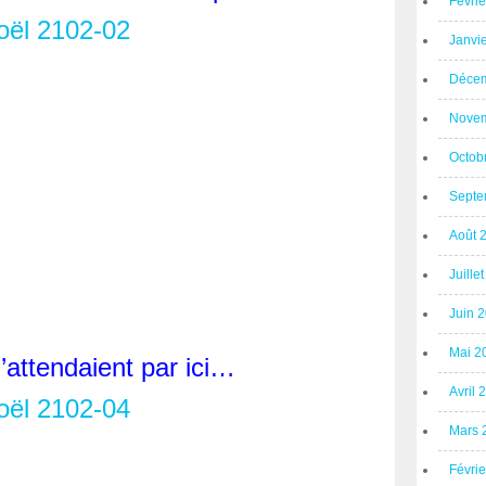
Févri
Janvi
Décem
Novem
Octob
Septe
Août 
Juille
Juin 
Mai 2
l’attendaient par ici…
Avril 
Mars 
Févri