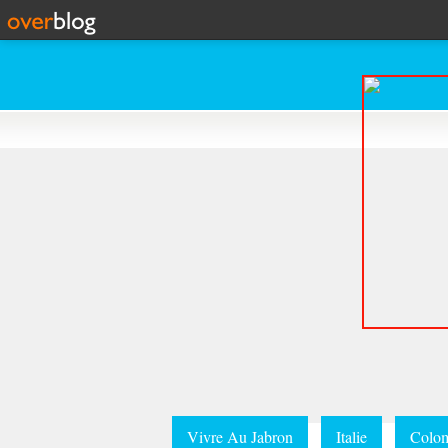
Vivre Au Jabron
Italie
Colom