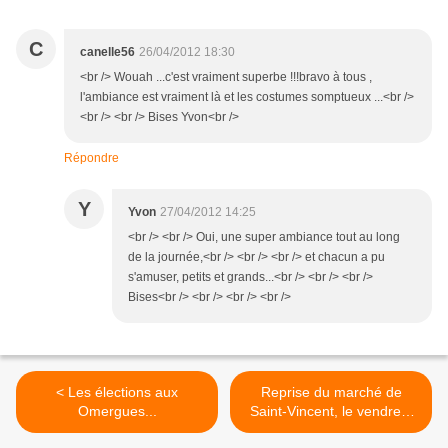
C
canelle56
26/04/2012 18:30
<br /> Wouah ...c'est vraiment superbe !!!bravo à tous ,
l'ambiance est vraiment là et les costumes somptueux ...<br />
<br /> <br /> Bises Yvon<br />
Répondre
Y
Yvon
27/04/2012 14:25
<br /> <br /> Oui, une super ambiance tout au long
de la journée,<br /> <br /> <br /> et chacun a pu
s'amuser, petits et grands...<br /> <br /> <br />
Bises<br /> <br /> <br /> <br />
< Les élections aux
Reprise du marché de
Omergues...
Saint-Vincent, le vendredi
27 avril... >