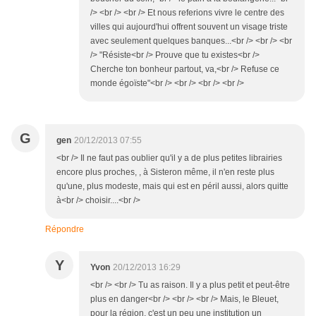
/> <br /> <br /> Et nous referions vivre le centre des
villes qui aujourd'hui offrent souvent un visage triste
avec seulement quelques banques...<br /> <br /> <br
/> "Résiste<br /> Prouve que tu existes<br />
Cherche ton bonheur partout, va,<br /> Refuse ce
monde égoïste"<br /> <br /> <br /> <br />
G
gen
20/12/2013 07:55
<br /> Il ne faut pas oublier qu'il y a de plus petites librairies
encore plus proches, , à Sisteron même, il n'en reste plus
qu'une, plus modeste, mais qui est en péril aussi, alors quitte
à<br /> choisir....<br />
Répondre
Y
Yvon
20/12/2013 16:29
<br /> <br /> Tu as raison. Il y a plus petit et peut-être
plus en danger<br /> <br /> <br /> Mais, le Bleuet,
pour la région, c'est un peu une institution un